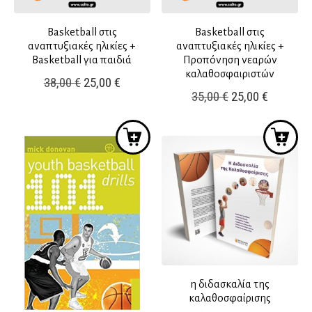
Basketball στις
Basketball στις
αναπτυξιακές ηλικίες +
αναπτυξιακές ηλικίες +
Basketball για παιδιά
Προπόνηση νεαρών
καλαθοσφαιριστών
Original
Η
38,00
€
25,00
€
Original
Η
35,00
€
25,00
€
price
τρέχουσα
price
τρέχουσ
was:
τιμή
was:
τιμή
38,00 €.
είναι:
35,00 €.
είναι:
25,00 €.
25,00 €.
η διδασκαλία της
καλαθοσφαίρισης