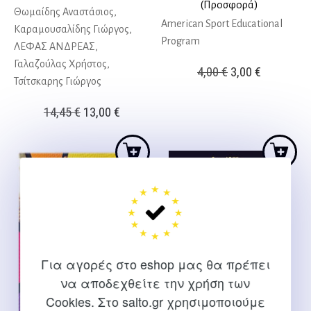
(Προσφορά)
Θωμαίδης Αναστάσιος,
American Sport Educational
Καραμουσαλίδης Γιώργος,
Program
ΛΕΦΑΣ ΑΝΔΡΕΑΣ,
Γαλαζούλας Χρήστος,
Original
Η
4,00
€
3,00
€
Τσίτσκαρης Γιώργος
price
τρέχουσ
was:
τιμή
Original
Η
14,45
€
13,00
€
4,00 €.
είναι:
price
τρέχουσα
3,00 €.
was:
τιμή
14,45 €.
είναι:
13,00 €.
Για αγορές στο eshop μας θα πρέπει
να αποδεχθείτε την χρήση των
Cookies. Στο salto.gr χρησιμοποιούμε