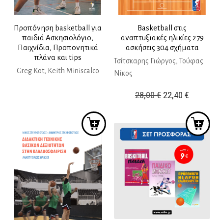
Προπόνηση basketball για
Basketball στις
παιδιά Aσκησιολόγιο,
αναπτυξιακές ηλικίες 279
Παιχνίδια, Προπονητικά
ασκήσεις 304 σχήματα
πλάνα και tips
Τσίτσκαρης Γιώργος, Τούφας
Greg Kot, Keith Miniscalco
Νίκος
Original
Η
28,00
€
22,40
€
price
τρέχουσ
was:
τιμή
28,00 €.
είναι:
22,40 €.