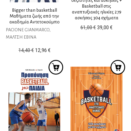
δεξιότητες και ασκήσεις +
Basketball στις
Bigger than basketball
αναπτυξιακές ηλικίες 279
Μαθήματα ζωής από την
ασκήσεις 304 σχήματα
ακαδημία Αντετοκούμπο
Original
Η
61,00
€
39,00
€
PACIONE GIANMARCO,
price
τρέχουσ
ΜΑΛΤΣΗ ΕΒΙΝΑ
was:
τιμή
Original
Η
14,40
€
12,96
€
61,00 €.
είναι:
price
τρέχουσα
39,00 €.
was:
τιμή
14,40 €.
είναι:
12,96 €.