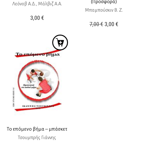
(Προσφορά)
Λεόνοβ Α.Δ., Μάλβιζ Α.Α.
Μπαμπούσκιν Β. Ζ.
3,00
€
Original
Η
7,00
€
3,00
€
price
τρέχουσ
was:
τιμή
7,00 €.
είναι:
3,00 €.
Το επόμενο βήμα – μπάσκετ
Τσουμπρής Γιάννης