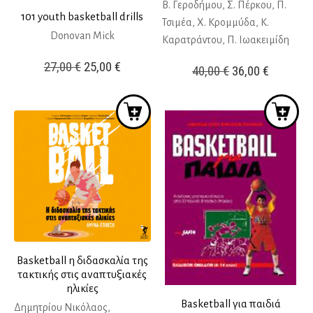
Β. Γεροδήμου, Σ. Πέρκου, Π.
101 youth basketball drills
Τσιμέα, Χ. Κρομμύδα, Κ.
Donovan Mick
Καρατράντου, Π. Ιωακειμίδη
Original
Η
27,00
€
25,00
€
Original
Η
40,00
€
36,00
€
price
τρέχουσα
price
τρέχουσ
was:
τιμή
was:
τιμή
27,00 €.
είναι:
40,00 €.
είναι:
25,00 €.
36,00 €.
Basketball η διδασκαλία της
τακτικής στις αναπτυξιακές
ηλικίες
Basketball για παιδιά
Δημητρίου Νικόλαος,