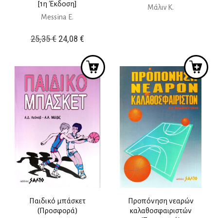
[1η Έκδοση]
Μάλιν Κ.
Messina E.
Original
Η
25,35
€
24,08
€
price
τρέχουσα
was:
τιμή
25,35 €.
είναι:
24,08 €.
Παιδικό μπάσκετ
Προπόνηση νεαρών
(Προσφορά)
καλαθοσφαιριστών