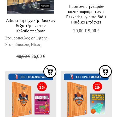
Προπόνηση νεαρών
καλαθοσφαιριστών +
Basketball για παιδιά +
Διδακτική τεχνικής βασικών
Παιδικό μπάσκετ
δεξιοτήτων στην
Original
Η
20,00
€
9,00
€
Καλαθοσφαίριση
price
τρέχουσ
Σταυρόπουλος Δημήτρης,
was:
τιμή
Σταυρόπουλος Νίκος
20,00 €.
είναι:
Original
Η
40,00
€
36,00
€
9,00 €.
price
τρέχουσα
was:
τιμή
40,00 €.
είναι:
36,00 €.