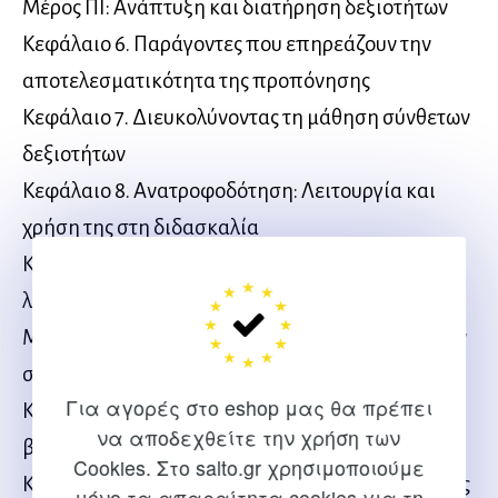
Μέρος ΠΙ: Ανάπτυξη και διατήρηση δεξιοτήτων
Κεφάλαιο 6. Παράγοντες που επηρεάζουν την
αποτελεσματικότητα της προπόνησης
Κεφάλαιο 7. Διευκολύνοντας τη μάθηση σύνθετων
δεξιοτήτων
Κεφάλαιο 8. Ανατροφοδότηση: Λειτουργία και
χρήση της στη διδασκαλία
Κεφάλαιο 9. Ανάλυση δεξιοτήτων και διόρθωση
λαθών
Μέρος IV: Γνωστικές διεργασίες που συμμετέχουν
στις δεξιότητες
Για αγορές στο eshop μας θα πρέπει
Κεφάλαιο 10. Χρήση νοερής απεικόνισης για τη
να αποδεχθείτε την χρήση των
βελτίωση της απόδοσης
Cookies. Στο salto.gr χρησιμοποιούμε
Κεφάλαιο 11. Μνήμη και διατήρηση της απόδοσης
μόνο τα απαραίτητα cookies για τη