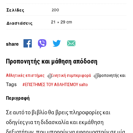
Σελίδες
200
21 × 29 cm
Διαστάσεις
share
Προπονητής και μάθηση απόδοση
Αθλητικές επιστήμες
Κινητική συμπεριφορά
Προπονητής και
μάθηση απόδοση
Tags
#ΕΠΙΣΤΗΜΕΣ ΤΟΥ ΑΘΛΗΤΙΣΜΟΥ salto
Περιγραφή
Σε αυτό το βιβλίο θα βρεις πληροφορίες και
οδηγίες για τη διδασκαλία και εκμάθηση
δεξιοτήτων, που μπορούν να εφαρμοστούν σε μία