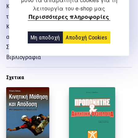
Κεφάλαιο 12. Η προσοχή και οι παράμετροι που
λειτουργία του e-shop μας
Περισσότερες πληροφορίες
την επηρεάζουν
Κεφάλαιο 13. Αντίληψη και μάθηση για γρήγορη
αντίδραση
Μη αποδοχή
Αποδοχή Cookies
Συμπεράσματα
Βιβλιογραφία
Σχετικα