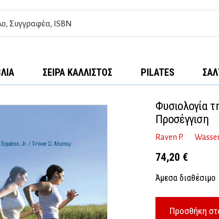
ΒΛΊΑ
ΣΕΙΡΆ ΚΆΛΛΙΣΤΟΣ
PILATES
ΣΑΛ
Φυσιολογία τ
Προσέγγιση
Raven P.
Wasse
74,20
€
Άμεσα διαθέσιμο
Προσθήκη στ