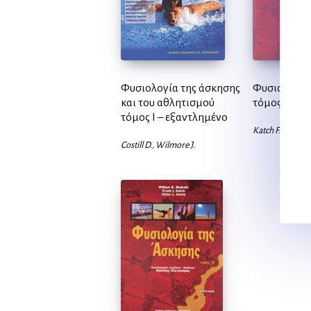
Φυσιολογία της άσκησης
Φυσιολογία
και του αθλητισμού
τόμος Ι
τόμος Ι – εξαντλημένο
Katch F., Katch 
Costill D., Wilmore J.