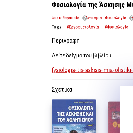
Φυσιολογία της Άσκησης Μ
Φυσιοθεραπεία
Ανατομία - Φυσιολογία
Ολιστική Προσέγγιση
#Εργοφυσιολογία
#Φυσιολογία
Tags
Περιγραφή
Δείτε δείγμα του βιβλίου
fysiologia-tis-askisis-mia-olistik
Σχετικα