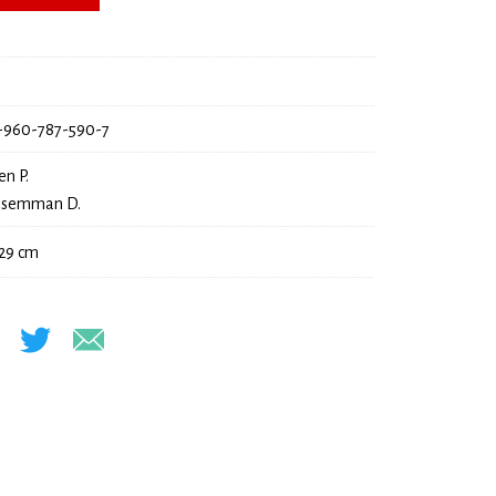
-960-787-590-7
en P.
semman D.
 29 cm