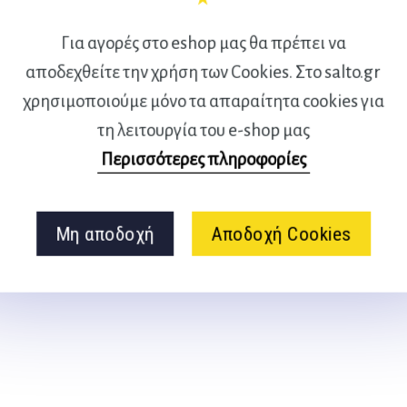
Για αγορές στο eshop μας θα πρέπει να
αποδεχθείτε την χρήση των Cookies. Στο salto.gr
χρησιμοποιούμε μόνο τα απαραίτητα cookies για
 της άσκησης
Φυσιολογία της άσκησης
τη λειτουργία του e-shop μας
και του αθλητισμού
τόμος II – εξαντλημένο
Περισσότερες πληροφορίες
V., Mc Ardle W.
Costill D., Wilmore J.
Μη αποδοχή
Αποδοχή Cookies