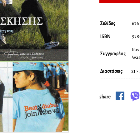
Σελίδες
676
ISBN
978
Rav
Συγγραφέας
Was
Διαστάσεις
21 ×
share