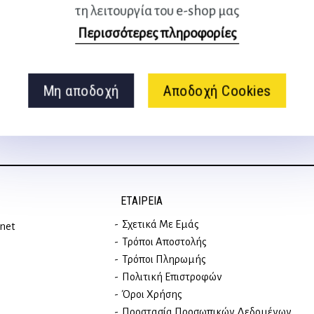
τη λειτουργία του e-shop μας
Ακολουθήστε μας
Περισσότερες πληροφορίες
στα social media
Μη αποδοχή
Αποδοχή Cookies
ΕΤΑΙΡΕΊΑ
Σχετικά Με Εμάς
rnet
Τρόποι Αποστολής
Τρόποι Πληρωμής
Πολιτική Επιστροφών
Όροι Χρήσης
Προστασία Προσωπικών Δεδομένων