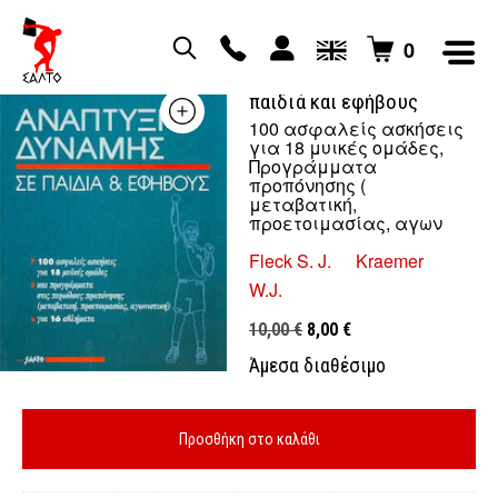
0
Ανάπτυξη δύναμης σε
παιδιά και εφήβους
100 ασφαλείς ασκήσεις
για 18 μυικές ομάδες,
Προγράμματα
προπόνησης (
μεταβατική,
προετοιμασίας, αγων
Fleck S. J.
Kraemer
W.J.
Original
Η
10,00
€
8,00
€
price
τρέχουσα
Άμεσα διαθέσιμο
was:
τιμή
10,00 €.
είναι:
8,00 €.
Προσθήκη στο καλάθι