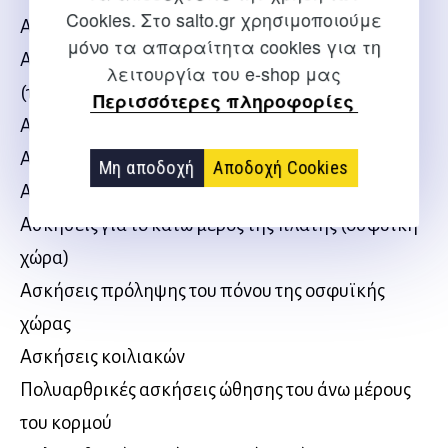
Cookies. Στο salto.gr χρησιμοποιούμε
Ασκήσεις για τους στροφείς μυς του ώμου
μόνο τα απαραίτητα cookies για τη
Ασκήσεις για το οπίσθιο τμήμα του βραχίονα
λειτουργία του e-shop μας
(τρικέφαλοι)
Περισσότερες πληροφορίες
Ασκήσεις για τους καμπτήρες μυς του αγκώνα
Ασκήσεις στήθους
Μη αποδοχή
Αποδοχή Cookies
Ασκήσεις για το αντιβράχιο (πήχης)
Ασκήσεις για το κάτω μέρος της πλάτης (οσφυϊκή
χώρα)
Ασκήσεις πρόληψης του πόνου της οσφυϊκής
χώρας
Ασκήσεις κοιλιακών
Πολυαρθρικές ασκήσεις ώθησης του άνω μέρους
του κορμού