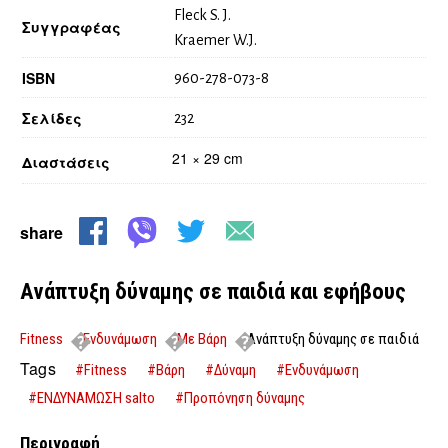
Fleck S. J.
Συγγραφέας
Kraemer W.J.
ISBN
960-278-073-8
Σελίδες
232
21 × 29 cm
Διαστάσεις
share
Ανάπτυξη δύναμης σε παιδιά και εφήβους
Fitness
Ενδυνάμωση
Με Βάρη
Ανάπτυξη δύναμης σε παιδιά
και εφήβους
Tags
#Fitness
#Βάρη
#Δύναμη
#Ενδυνάμωση
#ΕΝΔΥΝΑΜΩΣΗ salto
#Προπόνηση δύναμης
Περιγραφή