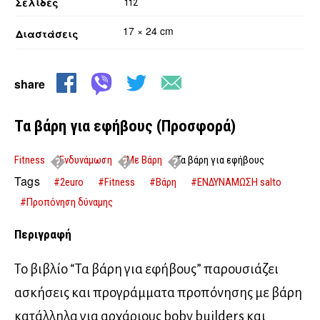
Σελίδες
112
17 × 24 cm
Διαστάσεις
share
Τα βάρη για εφήβους (Προσφορά)
Fitness
Ενδυνάμωση
Με Βάρη
Τα βάρη για εφήβους
(Προσφορά)
Tags
#2euro
#Fitness
#Βάρη
#ΕΝΔΥΝΑΜΩΣΗ salto
#Προπόνηση δύναμης
Περιγραφή
Το βιβλίο “Τα βάρη για εφήβους” παρουσιάζει
ασκήσεις και προγράμματα προπόνησης με βάρη
κατάλληλα για αρχάριους boby builders και