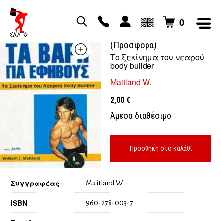
0
Τα βάρη για εφήβους
(Προσφορά)
Το ξεκίνημα του νεαρού
body builder
Maitland W.
2,00
€
Άμεσα διαθέσιμο
Προσθήκη στο καλάθι
Συγγραφέας
Maitland W.
ISBN
960-278-003-7