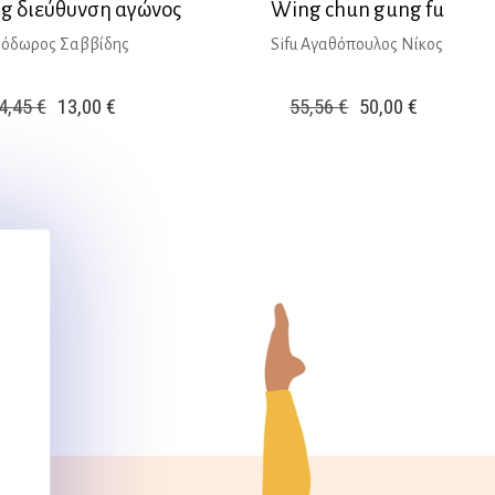
g διεύθυνση αγώνος
Wing chun gung fu
όδωρος Σαββίδης
Sifu Αγαθόπουλος Νίκος
Original
Η
Original
Η
4,45
€
13,00
€
55,56
€
50,00
€
price
τρέχουσα
price
τρέχουσ
was:
τιμή
was:
τιμή
14,45 €.
είναι:
55,56 €.
είναι:
13,00 €.
50,00 €.