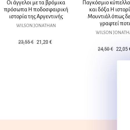
Οι άγγελοι με τα βρόμικα
Παγκόσμιο κύπελλο
πρόσωπα Η ποδοσφαιρική
και δόξα Η ιστορ
ιστορία της Αργεντινής
Μουντιάλ όπως δε
γραφτεί ποτ
WILSON JONATHAN
WILSON JONAT
Original
Η
23,55
€
21,20
€
Origina
24,50
€
22,05
price
τρέχουσα
price
was:
τιμή
was:
23,55 €.
είναι:
24,50 €
21,20 €.