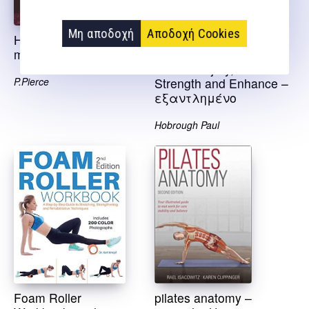
Μη αποδοχή
Αποδοχή Cookies
How to stretch for
The Runner’s Expert
martial arts and fitness
Guide to Stretching:
Prevent Injury, Build
P.Pierce
Strength and Enhance –
εξαντλημένο
Hobrough Paul
Foam Roller
pilates anatomy –