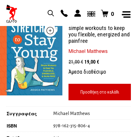
0
Stretching to stay young /
simple workouts to keep
you flexible, energized and
painfree
Michael Matthews
Original
Η
21,00
€
19,00
€
price
τρέχουσα
Άμεσα διαθέσιμο
was:
τιμή
21,00 €.
είναι:
19,00 €.
Προσθήκη στο καλάθι
Συγγραφέας
Michael Matthews
ISBN
978-162-315-806-4