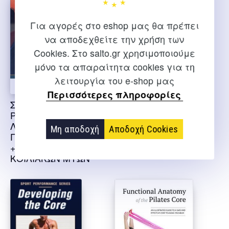
Για αγορές στο eshop μας θα πρέπει
να αποδεχθείτε την χρήση των
Cookies. Στο salto.gr χρησιμοποιούμε
μόνο τα απαραίτητα cookies για τη
λειτουργία του e-shop μας
Περισσότερες πληροφορίες
ΣΕΤ ΚΟΙΛΙΑΚΟΙ
CORE TRAINING
ΡΑΧΙΑΙΟΙ
ANATOMY [BONUS
ΛΕΙΤΟΥΡΓΙΚΗ
ΑΦΙΣΑ]
Μη αποδοχή
Αποδοχή Cookies
ΓΥΜΝΑΣΤΙΚΗ
+ΠΡΟΠΟΝΗΣΗ
Dr. Abigail Elleworth
ΚΟΙΛΙΑΚΩΝ ΜΥΩΝ