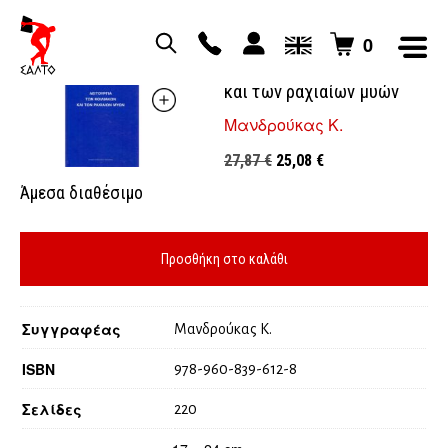
0
Λειτουργία των κοιλιακών
και των ραχιαίων μυών
Μανδρούκας Κ.
Original
Η
27,87
€
25,08
€
price
τρέχουσα
Άμεσα διαθέσιμο
was:
τιμή
27,87 €.
είναι:
25,08 €.
Προσθήκη στο καλάθι
Συγγραφέας
Μανδρούκας Κ.
ISBN
978-960-839-612-8
Σελίδες
220