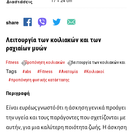
17 × 24 cm
Διαστάσεις
share
Λειτουργία των κοιλιακών και των
ραχιαίων μυών
Fitness
Προπόνηση κοιλιακών
Λειτουργία των κοιλιακών και
των ραχιαίων μυών
Tags
#abs
#Fitness
#Ανατομία
#Κοιλιακοί
#προπόνηση φυσικής κατάστασης
Περιγραφή
Είναι ευρέως γνωστό ότι η άσκηση γενικά προάγει
την υγεία και τους παράγοντες που σχετίζονται με
αυτήν, για μια καλύτερη ποιότητα ζωής. Η άσκηση