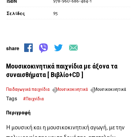
ISBN
978-960-686-484-1
Σελίδες
95
share
Μουσικοκινητικά παιχνίδια με άξονα τα
συναισθήματα [ Βιβλίο+CD ]
Παιδαγωγικά παιχνίδια
Μουσικοκινητικά
Μουσικοκινητικά
παιχνίδια με άξονα τα συναισθήματα [ Βιβλίο+CD ]
Tags
#Παιχνίδια
Περιγραφή
Η μουσική και η μουσικοκινητική αγωγή, με την