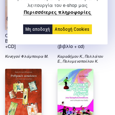
λειτουργία του e-shop μας
Περισσότερες πληροφορίες
Μη αποδοχή
Αποδοχή Cookies
Ο μπαξές της
Ρυθμικές ασκήσεις
Βερενίκης [βιβλίο
στη φυσική αγωγή
+CD]
(βιβλίο + cd)
Κυνηγού Φλάμπουρα Μ.
Καραδήμου Κ., Πολλάτου
Ε., Πολυμενοπούλου Κ.