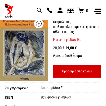
0
Κοινωνικό φύλο,
κεφάλαιο,
πολυπολιτισμικότητα και
αθλητισμός
Καμπερίδου Ε.
Original
Η
20,00
€
19,00
€
price
τρέχουσα
Άμεσα διαθέσιμο
was:
τιμή
20,00 €.
είναι:
19,00 €.
Προσθήκη στο καλάθι
Συγγραφέας
Καμπερίδου Ε.
ISBN
978-960-841-094-7