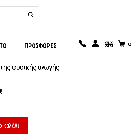
0
ΤΟ
ΠΡΟΣΦΟΡΕΣ
 της φυσικής αγωγής
l
Η
€
τρέχουσα
τιμή
€.
είναι:
ο καλάθι
12,00 €.