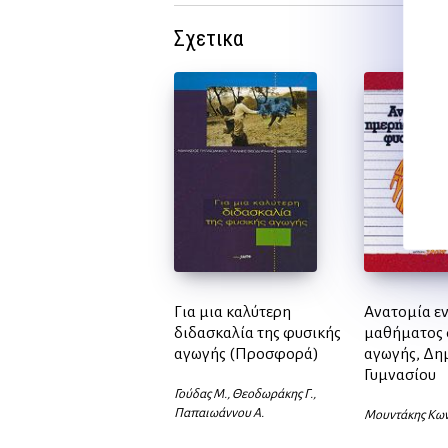
Σχετικα
Για μια καλύτερη
Ανατομία ε
διδασκαλία της φυσικής
μαθήματος 
αγωγής (Προσφορά)
αγωγής, Δημ
Γυμνασίου
Γούδας Μ., Θεοδωράκης Γ.,
Παπαιωάννου Α.
Μουντάκης Κων