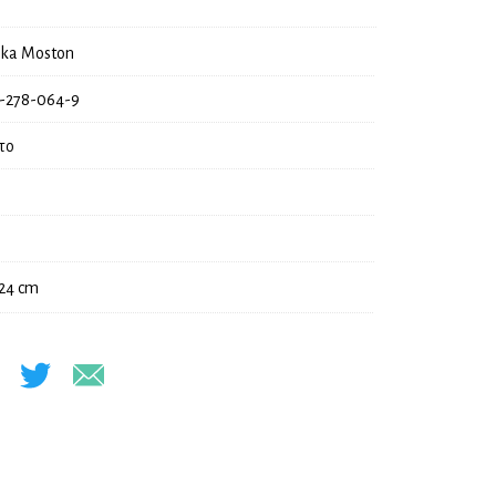
ka Moston
-278-064-9
το
 24 cm