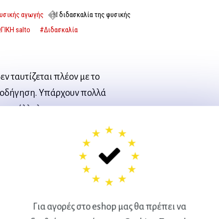
υσικής αγωγής
Η διδασκαλία της φυσικής
ΓΙΚΗ salto
#Διδασκαλία
ν ταυτίζεται πλέον με το
θοδήγηση. Υπάρχουν πολλά
ι κατάλληλο και
ντικείμενο διδασκαλίας. Αυτό
ι ο Μ. Mosston στο βιβλίο
 και εναλλακτική παιδαγωγική
 ικανότητες των παιδιών.
ιδασκαλίας που βοηθούν και
ητή φυσικής αγωγής.
Για αγορές στο eshop μας θα πρέπει να