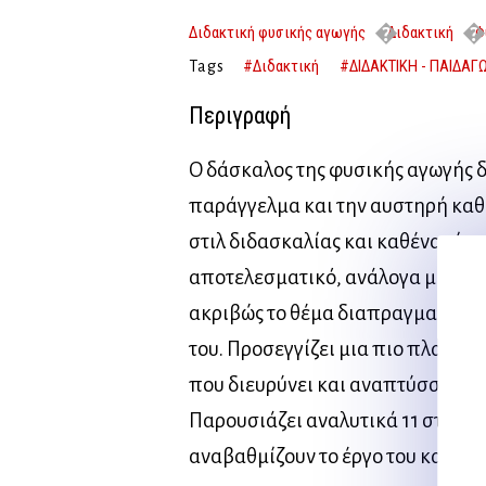
Διδακτική φυσικής αγωγής
Διδακτική
Φ
αγωγής
#Διδακτική
#ΔΙΔΑΚΤΙΚΗ - ΠΑΙΔΑΓΩ
Tags
Περιγραφή
Ο δάσκαλος της φυσικής αγωγής δε
παράγγελμα και την αυστηρή κα
στιλ διδασκαλίας και καθένα είνα
αποτελεσματικό, ανάλογα με το α
ακριβώς το θέμα διαπραγματεύετα
του. Προσεγγίζει μια πιο πλατιά
που διευρύνει και αναπτύσσει τις
Παρουσιάζει αναλυτικά 11 στιλ δ
αναβαθμίζουν το έργο του καθηγ