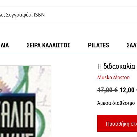
ΒΛΊΑ
ΣΕΙΡΆ ΚΆΛΛΙΣΤΟΣ
PILATES
ΣΑΛ
Η διδασκαλία
Muska Moston
Origina
17,00
€
12,00
price
Άμεσα διαθέσιμο
was:
17,00 
Προσθήκη στ