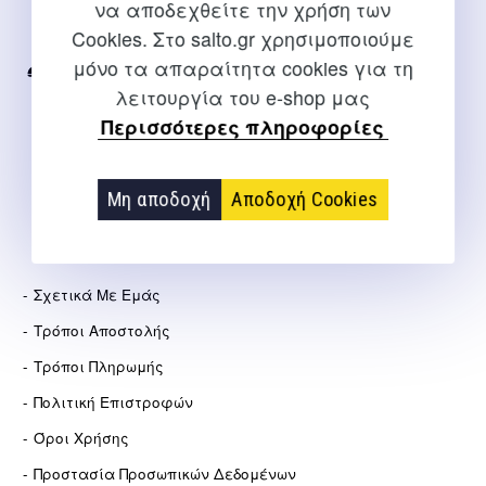
να αποδεχθείτε την χρήση των
Για διευκρινίσεις και υποστήριξη παραγγελιών μέσω του
Cookies. Στο salto.gr χρησιμοποιούμε
Internet
μόνο τα απαραίτητα cookies για τη
2310 267108
λειτουργία του e-shop μας
info@salto.gr
Περισσότερες πληροφορίες
Αγγελάκη 21, Θεσσαλονίκη
Μη αποδοχή
Αποδοχή Cookies
ΕΤΑΙΡΕΊΑ
Σχετικά Με Εμάς
Τρόποι Αποστολής
Τρόποι Πληρωμής
Πολιτική Επιστροφών
Όροι Χρήσης
Προστασία Προσωπικών Δεδομένων