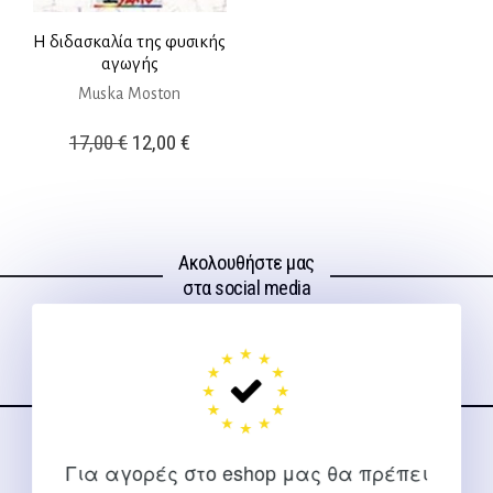
Η διδασκαλία της φυσικής
αγωγής
Muska Moston
Original
Η
17,00
€
12,00
€
price
τρέχουσα
was:
τιμή
17,00 €.
είναι:
Ακολουθήστε μας
12,00 €.
στα social media
ΕΠΙΚΟΙΝΩΝΊΑ
Για αγορές στο eshop μας θα πρέπει