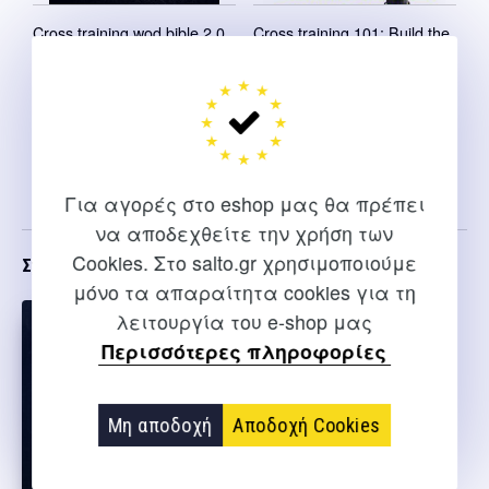
Cross training wod bible 2.0
Cross training 101: Build the
Ultimate Athletic Physique
Wods
Selter P.
Scott James
Original
Η
14,00
€
12,00
€
price
τρέχουσα
Original
Η
12,00
€
10,00
€
was:
τιμή
price
τρέχουσα
Για αγορές στο eshop μας θα πρέπει
14,00 €.
είναι:
was:
τιμή
να αποδεχθείτε την χρήση των
12,00 €.
12,00 €.
είναι:
Cookies. Στο salto.gr χρησιμοποιούμε
Σχετικα
10,00 €.
μόνο τα απαραίτητα cookies για τη
λειτουργία του e-shop μας
Περισσότερες πληροφορίες
Μη αποδοχή
Αποδοχή Cookies