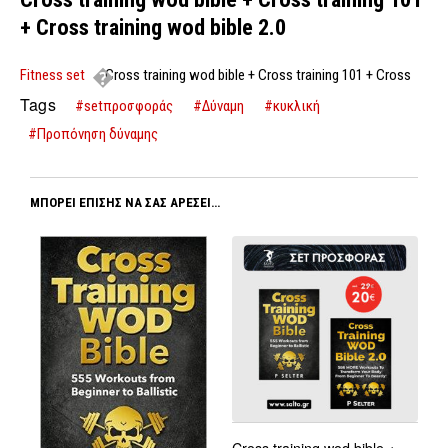
+ Cross training wod bible 2.0
Fitness set
Cross training wod bible + Cross training 101 + Cross
training wod bible 2.0
Tags
#setπροσφοράς
#Δύναμη
#κυκλική
#Προπόνηση δύναμης
ΜΠΟΡΕΊ ΕΠΊΣΗΣ ΝΑ ΣΑΣ ΑΡΈΣΕΙ…
Cross training wod bible +