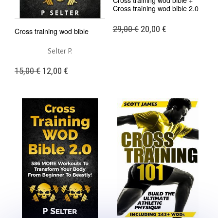
Cross training wod bible 2.0
Original
Η
29,00
€
20,00
€
Cross training wod bible
price
τρέχουσα
Selter P.
was:
τιμή
29,00 €.
είναι:
Original
Η
15,00
€
12,00
€
20,00 €.
price
τρέχουσα
was:
τιμή
15,00 €.
είναι:
12,00 €.