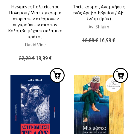
Ηνωμένες Πολιτείες του
Τρείς κόσμοι, Αναμνήσεις
Πολέμου / Mια παγκόσμια
ενός Aραβo-Eβραίου / Άβι
ιστορία των ατέρμονων
Σλάιμ (Ιράκ)
συγκρούσεων από τον
Avi Shlaim
Κολόμβο μέχρι το ισλαμικό
κράτος
Original
Η
18,88
€
16,99
€
David Vine
price
τρέχουσ
was:
τιμή
Original
Η
22,22
€
19,99
€
18,88 €.
είναι:
price
τρέχουσα
16,99 €.
was:
τιμή
22,22 €.
είναι:
19,99 €.