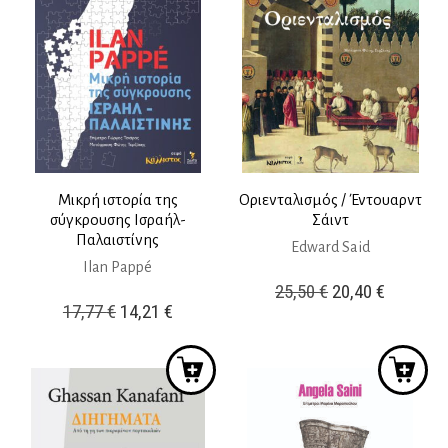
Μικρή ιστορία της
Οριενταλισμός / Έντουαρντ
σύγκρουσης Ισραήλ-
Σάιντ
Παλαιστίνης
Edward Said
Ilan Pappé
Original
Η
25,50
€
20,40
€
Original
Η
17,77
€
14,21
€
price
τρέχουσ
price
τρέχουσα
was:
τιμή
was:
τιμή
25,50 €.
είναι:
17,77 €.
είναι:
20,40 €.
14,21 €.