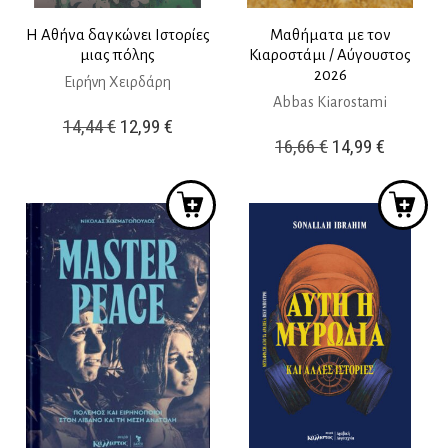
Η Αθήνα δαγκώνει Ιστορίες
Μαθήματα με τον
μιας πόλης
Κιαροστάμι / Αύγουστος
2026
Ειρήνη Χειρδάρη
Abbas Kiarostami
Original
Η
14,44
€
12,99
€
Original
Η
16,66
€
14,99
€
price
τρέχουσα
price
τρέχουσ
was:
τιμή
was:
τιμή
14,44 €.
είναι:
16,66 €.
είναι:
12,99 €.
14,99 €.