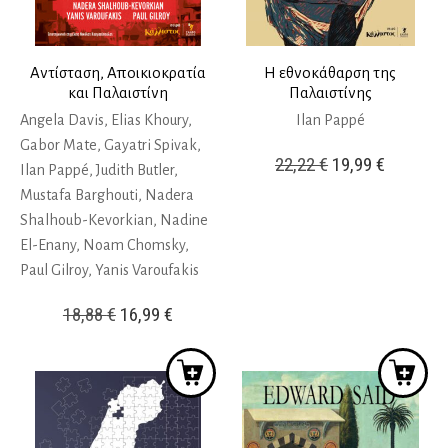
Αντίσταση, Αποικιοκρατία
Η εθνοκάθαρση της
και Παλαιστίνη
Παλαιστίνης
Angela Davis, Elias Khoury,
Ilan Pappé
Gabor Mate, Gayatri Spivak,
Original
Η
22,22
€
19,99
€
Ilan Pappé, Judith Butler,
price
τρέχουσ
Mustafa Barghouti, Nadera
was:
τιμή
Shalhoub-Kevorkian, Nadine
22,22 €.
είναι:
El-Enany, Noam Chomsky,
Paul Gilroy, Yanis Varoufakis
19,99 €.
Original
Η
18,88
€
16,99
€
price
τρέχουσα
was:
τιμή
18,88 €.
είναι:
16,99 €.