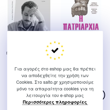
Διηγήματα από τη Γη των
H Πατριαρχία
Πικραμένων Πορτοκαλιών /
Angela Saini
Γασσάν Καναφάνι
(Παλαιστίνη)
Original
Η
19,99
€
17,99
€
Για αγορές στο eshop μας θα πρέπει
Ghassan Kanafani
price
τρέχουσ
να αποδεχθείτε την χρήση των
was:
τιμή
Original
Η
18,88
€
16,99
€
Cookies. Στο salto.gr χρησιμοποιούμε
19,99 €.
είναι:
price
τρέχουσα
μόνο τα απαραίτητα cookies για τη
17,99 €.
was:
τιμή
λειτουργία του e-shop μας
18,88 €.
είναι:
Περισσότερες πληροφορίες
16,99 €.