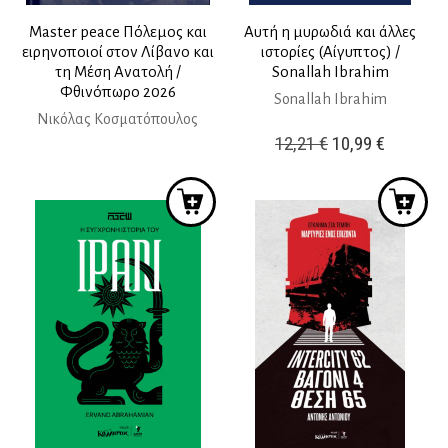
Master peace Πόλεμος και
Αυτή η μυρωδιά και άλλες
ειρηνοποιοί στον Λίβανο και
ιστορίες (Αίγυπτος) /
τη Μέση Ανατολή /
Sonallah Ibrahim
Φθινόπωρο 2026
Sonallah Ibrahim
Νικόλας Κοσματόπουλος
Original
Η
12,21
€
10,99
€
price
τρέχουσ
was:
τιμή
12,21 €.
είναι:
10,99 €.