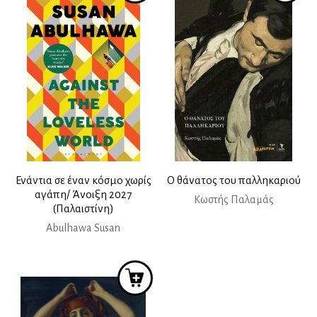
Ενάντια σε έναν κόσμο χωρίς
Ο θάνατος του παλληκαριού
αγάπη/ Άνοιξη 2027
Κωστής Παλαμάς
(Παλαιστίνη)
Abulhawa Susan