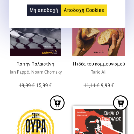
Μη αποδοχή
Αποδοχή Cookies
Για την Παλαιστίνη
H ιδέα του κομμουνισμού
Ilan Pappé, Noam Chomsky
Tariq Ali
Original
Η
Original
Η
19,99
€
15,99
€
11,11
€
9,99
€
price
τρέχουσα
price
τρέχουσ
was:
τιμή
was:
τιμή
19,99 €.
είναι:
11,11 €.
είναι:
15,99 €.
9,99 €.