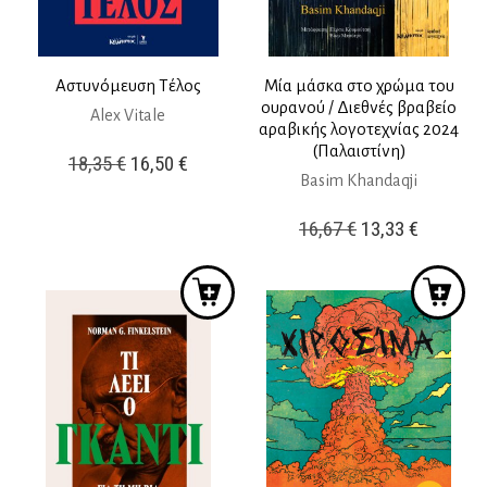
Αστυνόμευση Τέλος
Μία μάσκα στο χρώμα του
ουρανού / Διεθνές βραβείο
Alex Vitale
αραβικής λογοτεχνίας 2024
(Παλαιστίνη)
Original
Η
18,35
€
16,50
€
Basim Khandaqji
price
τρέχουσα
was:
τιμή
Original
Η
16,67
€
13,33
€
18,35 €.
είναι:
price
τρέχουσ
16,50 €.
was:
τιμή
16,67 €.
είναι:
13,33 €.