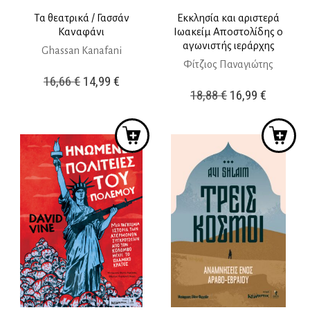
Τα θεατρικά / Γασσάν
Εκκλησία και αριστερά
Καναφάνι
Ιωακείμ Αποστολίδης ο
αγωνιστής ιεράρχης
Ghassan Kanafani
Φίτζιος Παναγιώτης
Original
Η
16,66
€
14,99
€
Original
Η
18,88
€
16,99
€
price
τρέχουσα
price
τρέχουσ
was:
τιμή
was:
τιμή
16,66 €.
είναι:
18,88 €.
είναι:
14,99 €.
16,99 €.