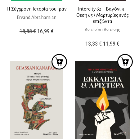
Η Σύγχρονη Ιστορία του Ιράν
Ιntercity 62 – Βαγόνι 4 –
Θέση 65 / Μαρτυρίες ενός
Ervand Abrahamian
επιζώντα
Original
Η
Αντωνίου Αντώνης
18,88
€
16,99
€
price
τρέχουσα
Original
Η
13,33
€
11,99
€
was:
τιμή
price
τρέχουσ
18,88 €.
είναι:
was:
τιμή
16,99 €.
13,33 €.
είναι:
11,99 €.