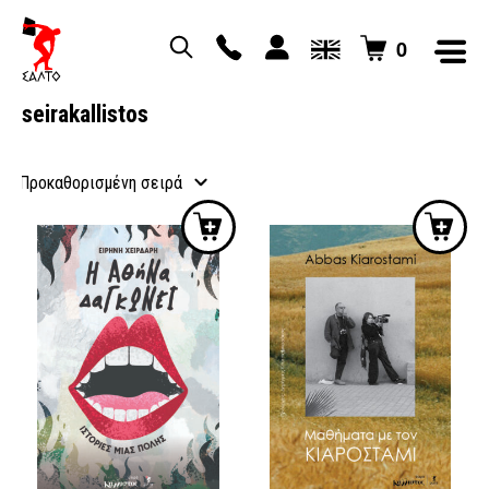
0
seirakallistos