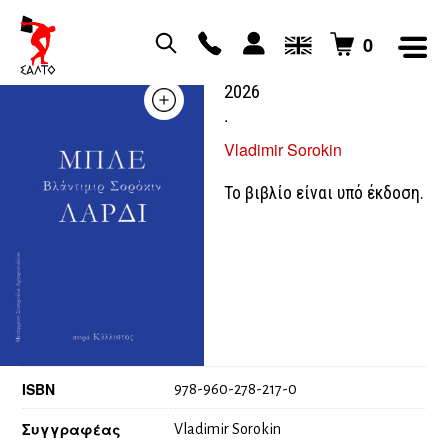
0
Το μπλε λαρδί / Χειμώνας
2026
.
Vladimir Sorokin
Το βιβλίο είναι υπό έκδοση.
ISBN
978-960-278-217-0
Συγγραφέας
Vladimir Sorokin