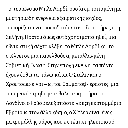
Το περιώνυμο Μπλε Λαρδί, ουσία εμποτισμένη με
μυστηριώδη ενέργεια εξαιρετικής ισχύος,
προορίζεται να τροφοδοτήσει αντιδραστήρες στη
Σελήνη. Προτού όμως αυτό χρησιμοποιηθεί, μια
εθνικιστική σέχτα κλέβει το Μπλε Λαρδί και το
στέλνει σε μια παρελθούσα, μεταλλαγμένη
Σοβιετική Ένωση. Στην εποχή εκείνη, τα πάντα
έχουν έρθει τα πάνω-κάτω. Ο Στάλιν και ο
Χρουτσώφ είναι – ω, του θαύματος!- εραστές, μια
πυρηνική έκρηξη μετέβαλε σε κρατήρα το
Λονδίνο, ο Ρούσβελτ ξαπόστειλε έξη εκατομμύρια
Εβραίους στον άλλο κόσμο, ο Χίτλερ είναι ένας
μακρυμάλλης μάγος που εκπέμπει ηλεκτρισμό