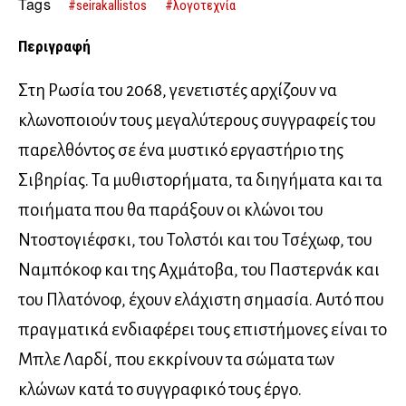
Tags
#seirakallistos
#λογοτεχνία
Περιγραφή
Στη Ρωσία του 2068, γενετιστές αρχίζουν να
κλωνοποιούν τους μεγαλύτερους συγγραφείς του
παρελθόντος σε ένα μυστικό εργαστήριο της
Σιβηρίας. Τα μυθιστορήματα, τα διηγήματα και τα
ποιήματα που θα παράξουν οι κλώνοι του
Ντοστογιέφσκι, του Τολστόι και του Τσέχωφ, του
Ναμπόκοφ και της Αχμάτοβα, του Παστερνάκ και
του Πλατόνοφ, έχουν ελάχιστη σημασία. Αυτό που
πραγματικά ενδιαφέρει τους επιστήμονες είναι το
Μπλε Λαρδί, που εκκρίνουν τα σώματα των
κλώνων κατά το συγγραφικό τους έργο.