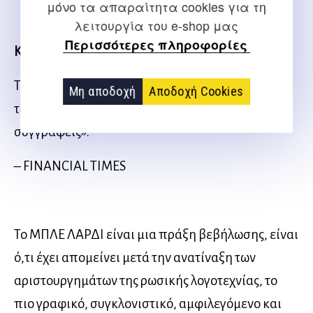
μόνο τα απαραίτητα cookies για τη
λειτουργία του e-shop μας
Περισσότερες πληροφορίες
Κριτικές – Reviews
To ΜΠΛΕ ΛΑΡΔΙ βοήθησε «να εδραιώσει τη θέση
Μη αποδοχή
Αποδοχή Cookies
του Σορόκιν ανάμεσα στους μεγάλους ρώσους
συγγραφείς».
– FINANCIAL TIMES
Το ΜΠΛΕ ΛΑΡΔΙ είναι μια πράξη βεβήλωσης, είναι
ό,τι έχει απομείνει μετά την ανατίναξη των
αριστουργημάτων της ρωσικής λογοτεχνίας, το
πιο γραφικό, συγκλονιστικό, αμφιλεγόμενο και