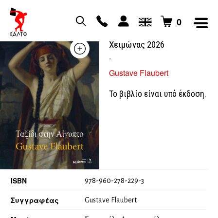
0
Ταξίδι στην Αίγυπτο /
Χειμώνας 2026
.
Gustave Flaubert
Το βιβλίο είναι υπό έκδοση.
ISBN
978-960-278-229-3
Συγγραφέας
Gustave Flaubert