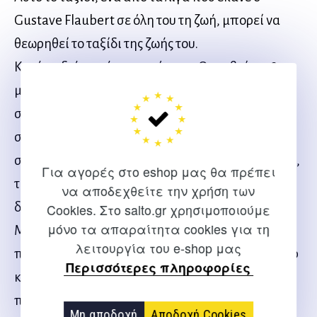
Gustave Flaubert σε όλη του τη ζωή, μπορεί να
θεωρηθεί το ταξίδι της ζωής του.
Κατά τη διάρκειά της, από τις 22 Οκτωβρίου 1849,
μια Δευτέρα που φανταζόμαστε βροχερή και
σκοτεινή, την ημέρα της αναχώρησής του από το
σπίτι του στο Κρουασέ, όχι μακριά από τη Ρουέν,
στη Νορμανδία, μέχρι περίπου τις 15 Ιουνίου 1851,
Για αγορές στο eshop μας θα πρέπει
την ημερομηνία της επιστροφής του. στο Παρίσι,
να αποδεχθείτε την χρήση των
δηλαδή δέκα -εννιά μήνες.
Cookies. Στο salto.gr χρησιμοποιούμε
μόνο τα απαραίτητα cookies για τη
Με προορισμό: την Ανατολή, αυτή την Ανατολή
λειτουργία του e-shop μας
που ονειρευόταν από την εφηβεία του ο Φλομπέρ
Περισσότερες πληροφορίες
και την οποία τοποθέτησε στην καρδιά των
πρώτων του γραπτών. Στη Συναισθηματική
Μη αποδοχή
Αποδοχή Cookies