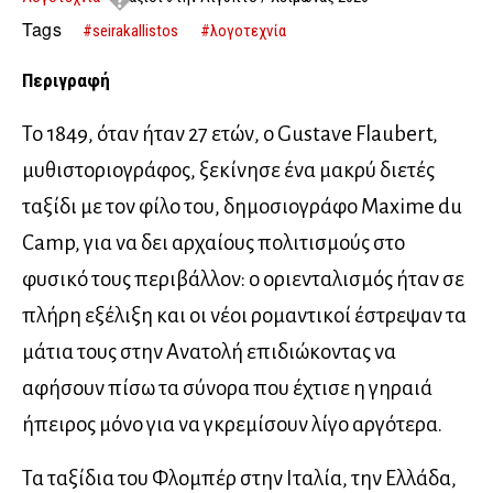
Tags
#seirakallistos
#λογοτεχνία
Περιγραφή
Το 1849, όταν ήταν 27 ετών, ο Gustave Flaubert,
μυθιστοριογράφος, ξεκίνησε ένα μακρύ διετές
ταξίδι με τον φίλο του, δημοσιογράφο Maxime du
Camp, για να δει αρχαίους πολιτισμούς στο
φυσικό τους περιβάλλον: ο οριενταλισμός ήταν σε
πλήρη εξέλιξη και οι νέοι ρομαντικοί έστρεψαν τα
μάτια τους στην Ανατολή επιδιώκοντας να
αφήσουν πίσω τα σύνορα που έχτισε η γηραιά
ήπειρος μόνο για να γκρεμίσουν λίγο αργότερα.
Τα ταξίδια του Φλομπέρ στην Ιταλία, την Ελλάδα,