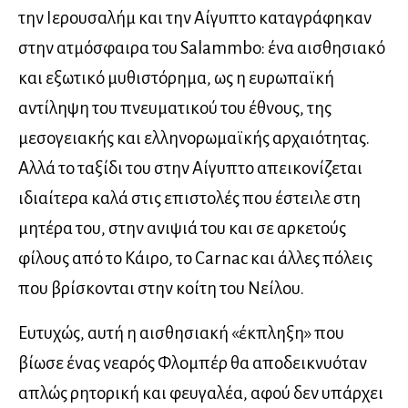
την Ιερουσαλήμ και την Αίγυπτο καταγράφηκαν
στην ατμόσφαιρα του Salammbo: ένα αισθησιακό
και εξωτικό μυθιστόρημα, ως η ευρωπαϊκή
αντίληψη του πνευματικού του έθνους, της
μεσογειακής και ελληνορωμαϊκής αρχαιότητας.
Αλλά το ταξίδι του στην Αίγυπτο απεικονίζεται
ιδιαίτερα καλά στις επιστολές που έστειλε στη
μητέρα του, στην ανιψιά του και σε αρκετούς
φίλους από το Κάιρο, το Carnac και άλλες πόλεις
που βρίσκονται στην κοίτη του Νείλου.
Ευτυχώς, αυτή η αισθησιακή «έκπληξη» που
βίωσε ένας νεαρός Φλομπέρ θα αποδεικνυόταν
απλώς ρητορική και φευγαλέα, αφού δεν υπάρχει