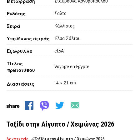
Μετάφραση
Σταυρούλα Αργυροπούλου
Εκδότης
Σαλτο
Σειρά
Κάλλιστος
Υπεύθυνος σειράς
Έλσα Σάλτου
Εξώφυλλο
el.sA
Τίτλος
Voyage en Egypte
πρωτοτύπου
14 × 21 cm
Διαστάσεις
share
Ταξίδι στην Αίγυπτο / Χειμώνας 2026
Λογοτεχνία
Ταξίδι στην Αίγυπτο / Χειμώνας 2026