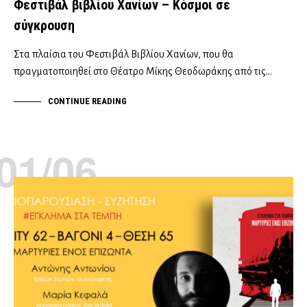
Φεστιβάλ βιβλίου Χανίων – Κόσμοι σε
σύγκρουση
Στα πλαίσια του Φεστιβάλ Βιβλίου Χανίων, που θα
πραγματοποιηθεί στο Θέατρο Μίκης Θεοδωράκης από τις…
CONTINUE READING
01/06