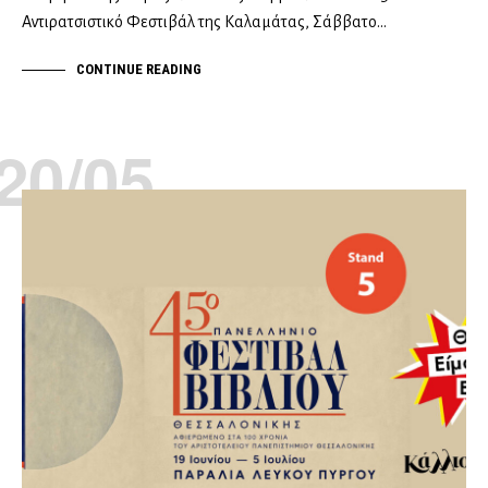
Αντιρατσιστικό Φεστιβάλ της Καλαμάτας, Σάββατο…
CONTINUE READING
20/05