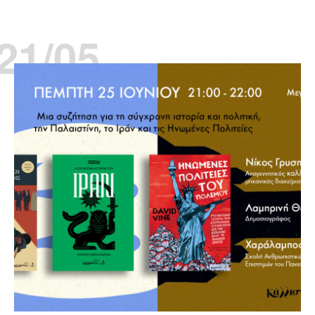
21/05