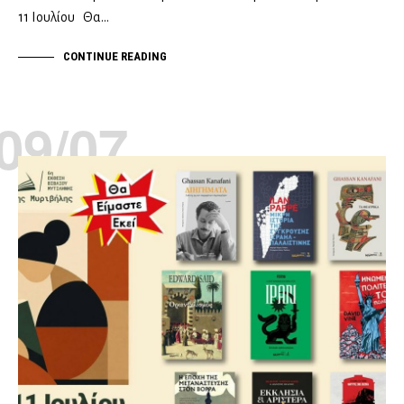
11 Ιουλίου Θα…
CONTINUE READING
09/07