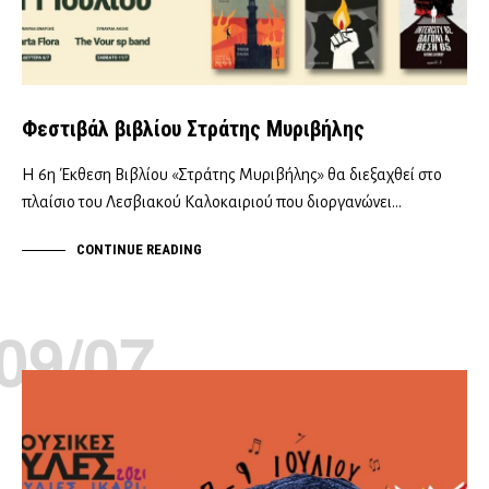
Φεστιβάλ βιβλίου Στράτης Μυριβήλης
Η 6η Έκθεση Βιβλίου «Στράτης Μυριβήλης» θα διεξαχθεί στο
πλαίσιο του Λεσβιακού Καλοκαιριού που διοργανώνει…
CONTINUE READING
09/07