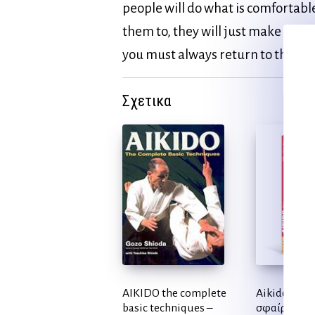
people will do what is comfortable
them to, they will just make it up
you must always return to the basi
Σχετικα
AIKIDO the complete
Aikido και 
basic techniques –
σφαίρα