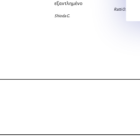
εξαντλημένο
Ratti O., Westbr
Shioda G.