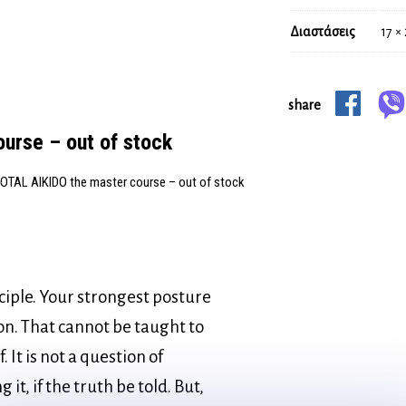
Διαστάσεις
17 ×
share
urse – out of stock
OTAL AIKIDO the master course – out of stock
nciple. Your strongest posture
ion. That cannot be taught to
. It is not a question of
t, if the truth be told. But,