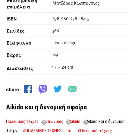
Επιστημονική
Ματζάρας Κωνσταντίνος
επιμέλεια
ISBN
978-960-278-184-5
Σελίδες
366
Εξώφυλλο
Linea design
Βάρος
650
17 × 24 cm
Διαστάσεις
share
Aikido και η δυναμική σφαίρα
Πολεμικές τέχνες
Ιαπωνικές
Aikido
Aikido και η δυναμική
σφαίρα
Tags
#ΠΟΛΕΜΙΚΕΣ ΤΕΧΝΕΣ salto
#Πολεμικέςτέχνες