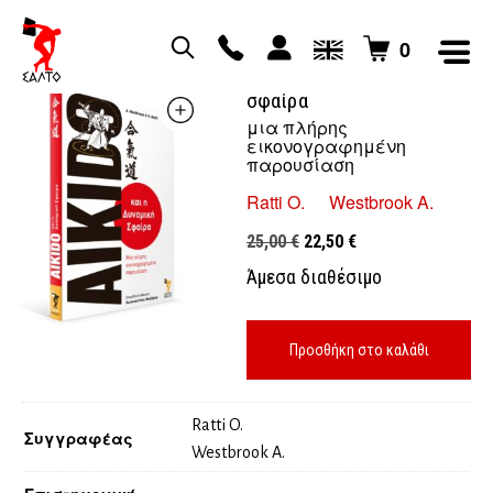
0
Aikido και η δυναμική
σφαίρα
μια πλήρης
εικονογραφημένη
παρουσίαση
Ratti O.
Westbrook A.
Original
Η
25,00
€
22,50
€
price
τρέχουσα
Άμεσα διαθέσιμο
was:
τιμή
25,00 €.
είναι:
22,50 €.
Προσθήκη στο καλάθι
Ratti O.
Συγγραφέας
Westbrook A.