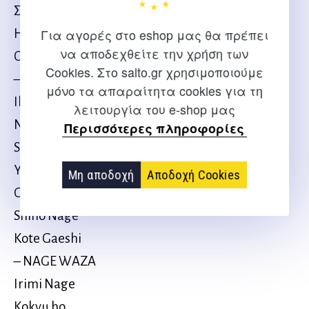
ΣΩΜΑΤΙΚΗ ΠΡΟΕΤΟΙΜΑΣΙΑ
Η ΣΤΑΣΗ ΚΑΙ Η ΚΙΝΗΣΗ ΤΗΣ ΑΜΥΝΑΣ
Για αγορές στο eshop μας θα πρέπει
να αποδεχθείτε την χρήση των
ΟΙ ΒΑΣΙΚΕΣ ΤΕΧΝΙΚΕΣ ΕΞΟΥΔΕΤΕΡΩΣΗΣ
Cookies. Στο salto.gr χρησιμοποιούμε
– OSAE WAZA, KANSETSU WAZA
μόνο τα απαραίτητα cookies για τη
Ikkyo – Ude Osae
λειτουργία του e-shop μας
Nikyo – Kote Mawashi
Περισσότερες πληροφορίες
Sankyo – Kote Hineri
Yonkyo – Tekoubi Osae
Μη αποδοχή
Αποδοχή Cookies
Gokyo – UdeNobashi, Kuji Osae
Shino Nage
Kote Gaeshi
– NAGE WAZA
Irimi Nage
Kokyu ho