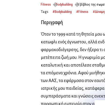
Fitness
Bodybuilding
Η βίβλος της σωμα
#Bodybuilding
#Fitness
#Δύναμη
Tags
Περιγραφή
Όταν το 1999 κατά τη θητεία μου 
κατωφλι ενός άγνωστου, αλλά ενδ
φαρμακοδιέγερσης, δεν ήξερα τι 
μετέπειτα ζωή μου. Η γνωριμία μο
καταλυτική και αποτέλεσε σταθμό
τα επόμενα χρόνια. Αφού μυήθηκα
των ΑΑΣ, τα εφάρμοσα στον εαυτό
ιατρικής μου παιδείας, κατάφερ
συμπεράσματα και γνώσεις ανεκτ
προσωπική εμπειρία στον αγωνιστ