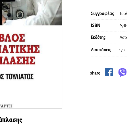
Συγγραφέας
Του
ISBN
978
Εκδότης
Αστ
Διαστάσεις
17 ×
share
ιάπλασης