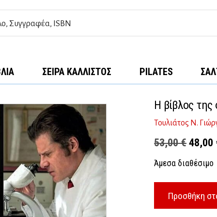
ΒΛΊΑ
ΣΕΙΡΆ ΚΆΛΛΙΣΤΟΣ
PILATES
ΣΑΛ
Η βίβλος της
Τουλιάτος Ν. Γιώρ
Origina
53,00
€
48,00
price
Άμεσα διαθέσιμο
was:
53,00 
Προσθήκη στ