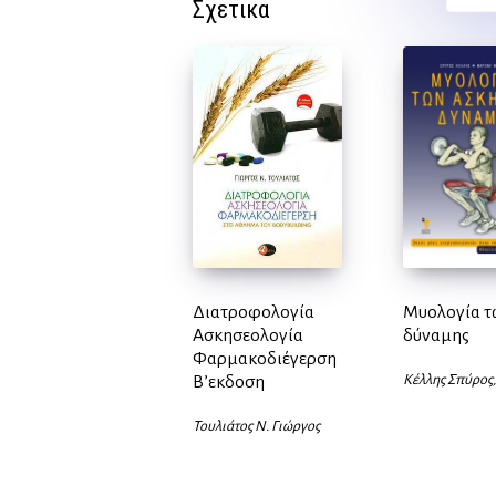
Σχετικα
Διατροφολογία
Μυολογία τ
Ασκησεολογία
δύναμης
Φαρμακοδιέγερση
Β’εκδοση
Κέλλης Σπύρος
Τουλιάτος Ν. Γιώργος