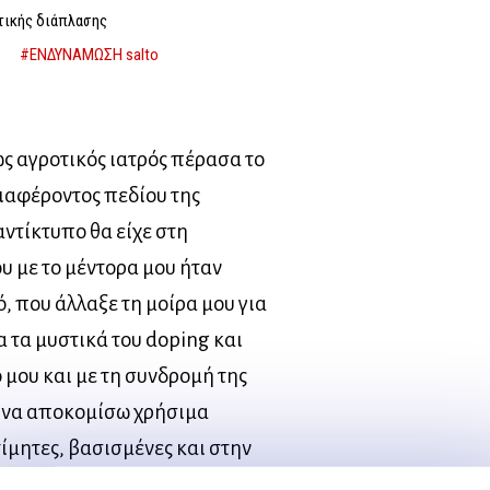
τικής διάπλασης
#ΕΝΔΥΝΑΜΩΣΗ salto
ως αγροτικός ιατρός πέρασα το
ιαφέροντος πεδίου της
αντίκτυπο θα είχε στη
υ με το μέντορα μου ήταν
, που άλλαξε τη μοίρα μου για
 τα μυστικά του doping και
 μου και με τη συνδρομή της
α να αποκομίσω χρήσιμα
ίμητες, βασισμένες και στην
ικό στίβο, αλλά και το