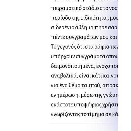
πειραματικό στάδιο στο νοσοκομε
περίοδο της ειδικότητας μου. Η α
σιδερένιο άθλημα πήρε σάρκα και
πέντε συγγραμάτων μου και της 
Το γεγονός ότι στα ράφια των βιβ
υπάρχουν συγγράματα όπου κάνο
δαιμονοποιημένα, ενοχοποιημέν
αναβολικά, είναι κάτι καινοτόμο
για ένα θέμα ταμπού, αποσκοπών
ενημέρωση, μέσω της γνώσης που 
εκάστοτε υποψήφιος χρήστης να 
γνωρίζοντας το τίμημα σε κάθε το