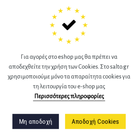
ιακό εργαστήριο, την
γάπη μου εις βάθος για το
 οστά με τη δημιουργία των
προσωπική μου ιστοσελίδας.
λιοπωλείων και στο διαδίκτυο
Για αγορές στο eshop μας θα πρέπει να
υν εκτενή αναφορά στα
αποδεχθείτε την χρήση των Cookies. Στο salto.gr
α και απαγορευμένα
χρησιμοποιούμε μόνο τα απαραίτητα cookies για
 και πρωτοποριακό συνάμα,
τη λειτουργία του e-shop μας
τας αποκλειστικά στην
Περισσότερες πληροφορίες
είναι δύναμη. Ώστε ο
λάβει συνειδητές αποφάσεις
μέα.
Μη αποδοχή
Αποδοχή Cookies