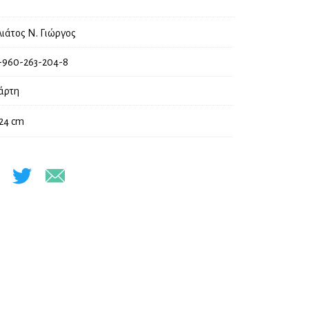
λιάτος Ν. Γιώργος
-960-263-204-8
άρτη
 24 cm