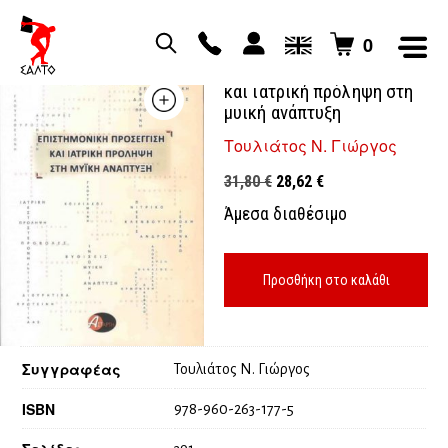
0
Επιστημονική προσέγγιση
και ιατρική πρόληψη στη
μυική ανάπτυξη
Τουλιάτος Ν. Γιώργος
Original
Η
31,80
€
28,62
€
price
τρέχουσα
Άμεσα διαθέσιμο
was:
τιμή
31,80 €.
είναι:
28,62 €.
Προσθήκη στο καλάθι
Συγγραφέας
Τουλιάτος Ν. Γιώργος
ISBN
978-960-263-177-5