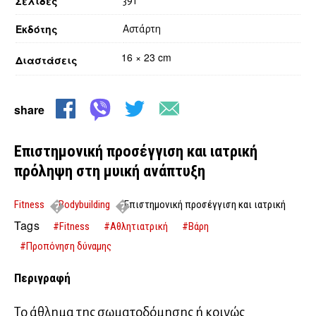
Σελίδες
391
Εκδότης
Αστάρτη
16 × 23 cm
Διαστάσεις
share
Επιστημονική προσέγγιση και ιατρική
πρόληψη στη μυική ανάπτυξη
Fitness
Bodybuilding
Επιστημονική προσέγγιση και ιατρική
πρόληψη στη μυική ανάπτυξη
Tags
#Fitness
#Αθλητιατρική
#Βάρη
#Προπόνηση δύναμης
Περιγραφή
Το άθλημα της σωματοδόμησης ή κοινώς