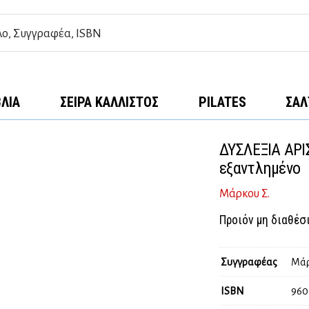
ΒΛΊΑ
ΣΕΙΡΆ ΚΆΛΛΙΣΤΟΣ
PILATES
ΣΑΛ
ΔΥΣΛΕΞΙΑ ΑΡΙ
εξαντλημένο
Μάρκου Σ.
Προιόν μη διαθέσ
Συγγραφέας
Μάρ
ISBN
960