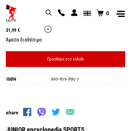
0
JUNIOR encyclopedia SPORTS
31,99
€
Άμεσα διαθέσιμο
Προσθήκη στο καλάθι
ISBN
960-879-895-7
share
JUNIOR encyclopedia SPORTS