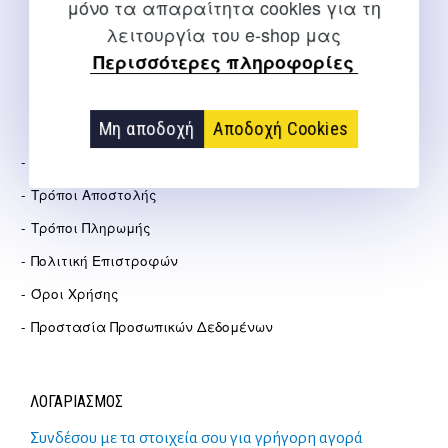
info@salto.gr
μόνο τα απαραίτητα cookies για τη
λειτουργία του e-shop μας
Αγγελάκη 21, Θεσσαλονίκη
Περισσότερες πληροφορίες
ΕΤΑΙΡΕΊΑ
Μη αποδοχή
Αποδοχή Cookies
Σχετικά Με Εμάς
Τρόποι Αποστολής
Τρόποι Πληρωμής
Πολιτική Επιστροφών
Όροι Χρήσης
Προστασία Προσωπικών Δεδομένων
ΛΟΓΑΡΙΑΣΜΟΣ
Συνδέσου με τα στοιχεία σου για γρήγορη αγορά