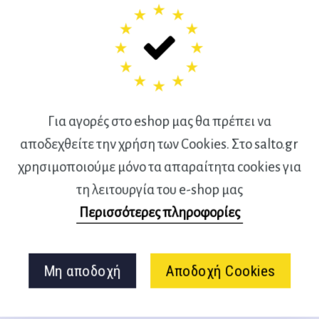
Για αγορές στο eshop μας θα πρέπει να
αποδεχθείτε την χρήση των Cookies. Στο salto.gr
χρησιμοποιούμε μόνο τα απαραίτητα cookies για
τη λειτουργία του e-shop μας
Περισσότερες πληροφορίες
ΥΡΟΓΛΩΣΣΟΛΟΓΙΚΗ
ΤΑ ΔΥΣΚΟΛΑ ΠΑΙ
ΟΘΕΡΑΠΕΙΑ ΤΟΜΟΣ 1
Varma V.
Καρπαθίου Χ.
Μη αποδοχή
Αποδοχή Cookies
11,50
€
35,50
€