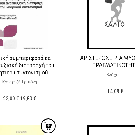
τική συμπεριφορά και
ΑΡΙΣΤΕΡΟΧΕΙΡΙΑ ΜΥΘ
υξιακή διαταραχή του
ΠΡΑΓΜΑΤΙΚΟΤΗ
ητικού συντονισμού
Βλάχος Γ.
Καταρτζή Ερμιόνη
14,09
€
Original
Η
22,00
€
19,80
€
price
τρέχουσα
was:
τιμή
22,00 €.
είναι:
19,80 €.