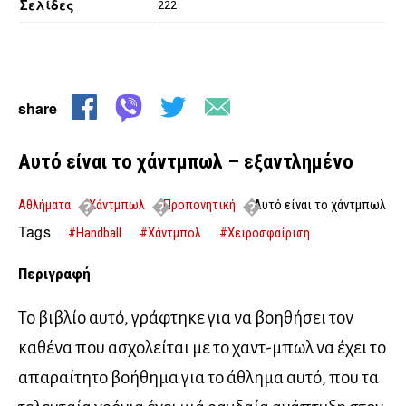
Σελίδες
222
share
Αυτό είναι το χάντμπωλ – εξαντλημένο
Αθλήματα
Χάντμπωλ
Προπονητική
Αυτό είναι το χάντμπωλ
– εξαντλημένο
Tags
#Handball
#Χάντμπολ
#Χειροσφαίριση
Περιγραφή
Το βιβλίο αυτό, γράφτηκε για να βοηθήσει τον
καθένα που ασχολείται με το χαντ-μπωλ να έχει το
απαραίτητο βοήθημα για το άθλημα αυτό, που τα