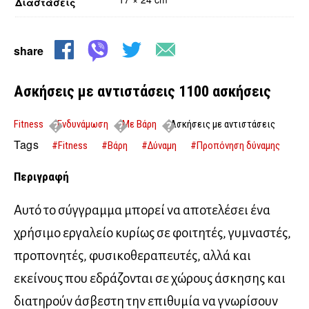
Διαστάσεις
share
Ασκήσεις με αντιστάσεις 1100 ασκήσεις
Fitness
Ενδυνάμωση
Με Βάρη
Ασκήσεις με αντιστάσεις
1100 ασκήσεις
Tags
#Fitness
#Βάρη
#Δύναμη
#Προπόνηση δύναμης
Περιγραφή
Αυτό το σύγγραμμα μπορεί να αποτελέσει ένα
χρήσιμο εργαλείο κυρίως σε φοιτητές, γυμναστές,
προπονητές, φυσικοθεραπευτές, αλλά και
εκείνους που εδράζονται σε χώρους άσκησης και
διατηρούν άσβεστη την επιθυμία να γνωρίσουν