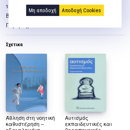
10. Koιτάζοντας το μέλλον
Μη αποδοχή
Αποδοχή Cookies
Βιβλιογραφία
Παράρτημα
Σχετικα
Άθληση στη νοητική
Αυτισμός
καθυστέρηση –
εκπαιδευτικές και
εξαντλημένο
θεραπευτικές