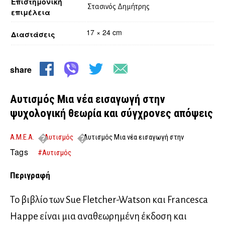
Επιστημονική
Στασινός Δημήτρης
επιμέλεια
17 × 24 cm
Διαστάσεις
share
Αυτισμός Μια νέα εισαγωγή στην
ψυχολογική θεωρία και σύγχρονες απόψεις
Α.Μ.Ε.Α.
Αυτισμός
Αυτισμός Μια νέα εισαγωγή στην
ψυχολογική θεωρία και σύγχρονες απόψεις
Tags
#Αυτισμός
Περιγραφή
Το βιβλίο των Sue Fletcher-Watson και Francesca
Happe είναι μια αναθεωρημένη έκδοση και