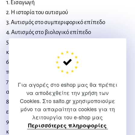
1. Εισαγωγή
2. Η ιστορία του αυτισμού
3. Αυτισμός στο συμπεριφορικό επίπεδο
4. Αυτισμός στο βιολογικό επίπεδο
5. Aυτισμός σε γνωστικό επίπεδο: Ο ρόλος μιας
καλής θεωρίας
6. Aυτισμός στο γνωστικό επίπεδο: Μοντέλα
πρωτογενούς ελλείμματος
7. Αυτισμός στο γνωστικό επίπεδο: Μοντέλα
Για αγορές στο eshop μας θα πρέπει
αναπτυξιακής πορείας
να αποδεχθείτε την χρήση των
Cookies. Στο salto.gr χρησιμοποιούμε
8. Αυτισμός στο γνωστικό επίπεδο: Μοντέλα
μόνο τα απαραίτητα cookies για τη
επεξεργασίας πληροφοριών γενικού πλαισίου
λειτουργία του e-shop μας
9. H επίδραση των γνωστικών μοντέλων στην
Περισσότερες πληροφορίες
κατανόηση και πρακτική του αυτισμού