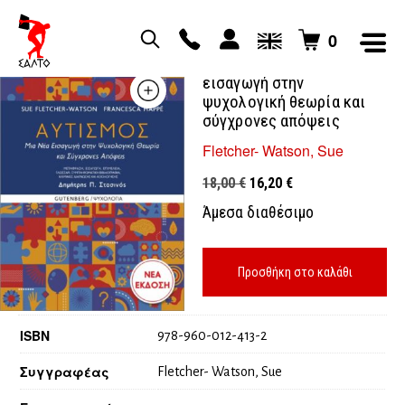
0
Αυτισμός Μια νέα
εισαγωγή στην
ψυχολογική θεωρία και
σύγχρονες απόψεις
Fletcher- Watson, Sue
Original
Η
18,00
€
16,20
€
price
τρέχουσα
Άμεσα διαθέσιμο
was:
τιμή
18,00 €.
είναι:
16,20 €.
Προσθήκη στο καλάθι
ISBN
978-960-012-413-2
Συγγραφέας
Fletcher- Watson, Sue