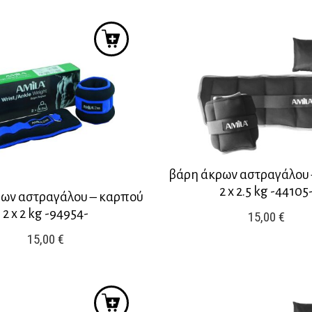
βάρη άκρων αστραγάλου
2 x 2.5 kg -44105
ων αστραγάλου – καρπού
2 x 2 kg -94954-
15,00
€
15,00
€