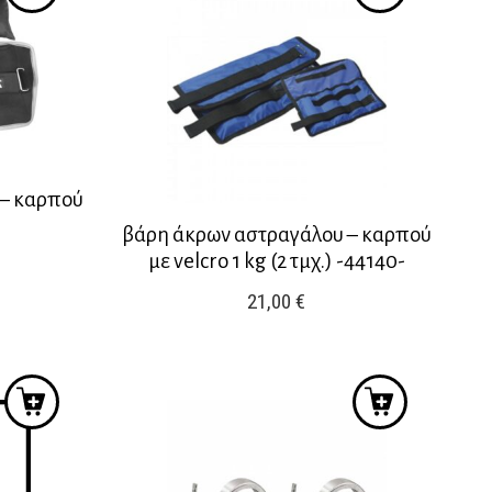
 – καρπού
βάρη άκρων αστραγάλου – καρπού
με velcro 1 kg (2 τμχ.) -44140-
21,00
€