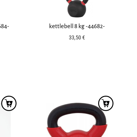
684-
kettlebell 8 kg -44682-
33,50
€