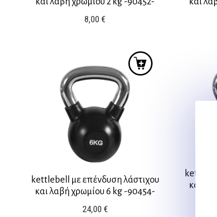
και λαβή χρωμίου 2 kg -90452-
και λα
8,00
€
kettleb
kettlebell με επένδυση λάστιχου
και λα
και λαβή χρωμίου 6 kg -90454-
24,00
€