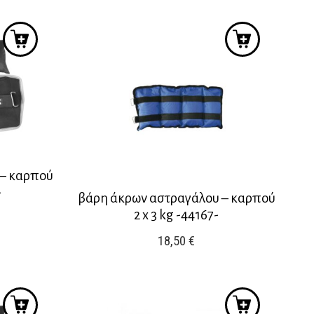
 – καρπού
-
βάρη άκρων αστραγάλου – καρπού
2 x 3 kg -44167-
18,50
€