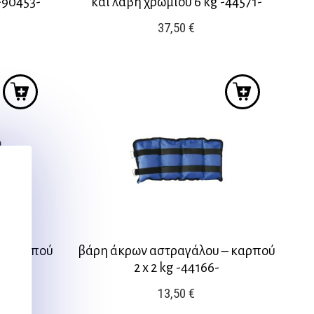
-90453-
και λαβή χρωμίου 6 kg -44571-
37,50
€
 – καρπού
βάρη άκρων αστραγάλου – καρπού
-
2 x 2 kg -44166-
13,50
€