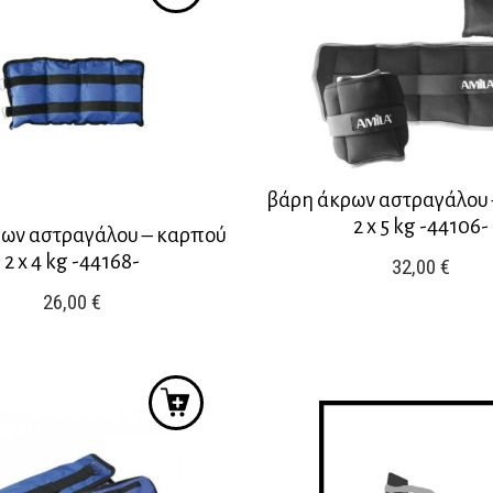
βάρη άκρων αστραγάλου
2 x 5 kg -44106-
ων αστραγάλου – καρπού
2 x 4 kg -44168-
32,00
€
26,00
€