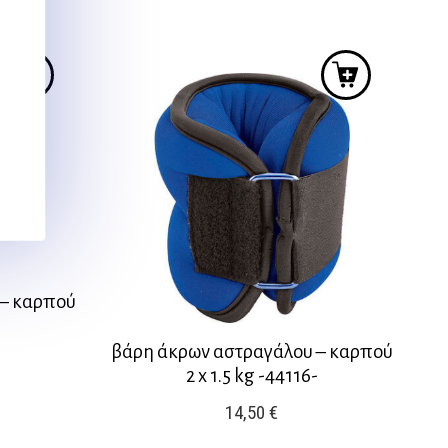
 – καρπού
βάρη άκρων αστραγάλου – καρπού
2 x 1.5 kg -44116-
14,50
€