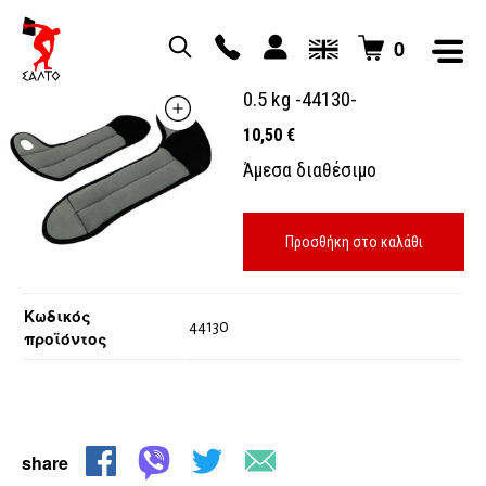
0
βάρη καρπών neoprene 2 x
0.5 kg -44130-
10,50
€
Άμεσα διαθέσιμο
Προσθήκη στο καλάθι
Κωδικός
44130
προϊόντος
share