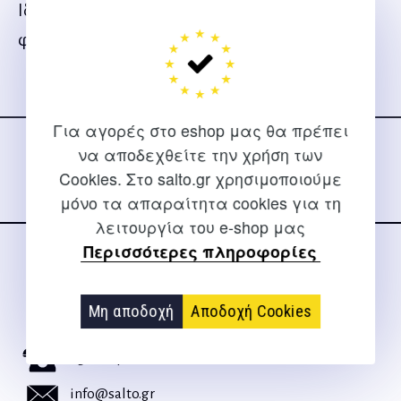
Ιδανικά βάρη άκρων για προπόνηση και
φυσιοθεραπεία.
Ακολουθήστε μας
στα social media
Για αγορές στο eshop μας θα πρέπει
να αποδεχθείτε την χρήση των
Cookies. Στο salto.gr χρησιμοποιούμε
μόνο τα απαραίτητα cookies για τη
λειτουργία του e-shop μας
Περισσότερες πληροφορίες
ΕΠΙΚΟΙΝΩΝΊΑ
Για διευκρινίσεις και υποστήριξη παραγγελιών μέσω του
Μη αποδοχή
Αποδοχή Cookies
Internet
2310 267108
info@salto.gr