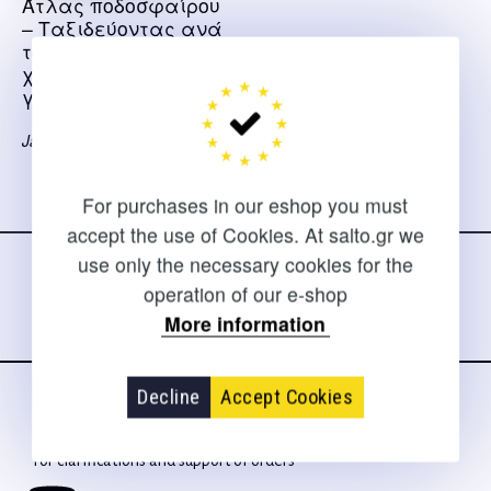
Άτλας ποδοσφαίρου
– Ταξιδεύοντας ανά
τον κόσμο πάνω στο
χορτάρι των
γηπέδων
James Buckley
For purchases in our eshop you must
Follow us
accept the use of Cookies. At salto.gr we
on social media
use only the necessary cookies for the
operation of our e-shop
More information
Decline
Accept Cookies
CONTACT
For clarifications and support of orders