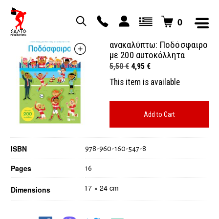
0
Κολλάω, μαθαίνω,
ανακαλύπτω: Ποδόσφαιρο
με 200 αυτοκόλλητα
Original
Current
5,50
€
4,95
€
price
price
This item is available
was:
is:
5,50 €.
4,95 €.
Add to Cart
ISBN
978-960-160-547-8
Pages
16
17 × 24 cm
Dimensions