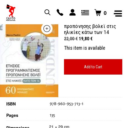
0
Ετήσιος προγραμματισμός
προπόνησης βόλεϊ στις
ηλικίες κάτω των 14
Original
Current
22,00
€
19,80
€
price
price
This item is available
was:
is:
22,00 €.
19,80 €.
Add to Cart
ISBN
978-960-953-713-1
Pages
135
21 × 29 cm
Dimensions