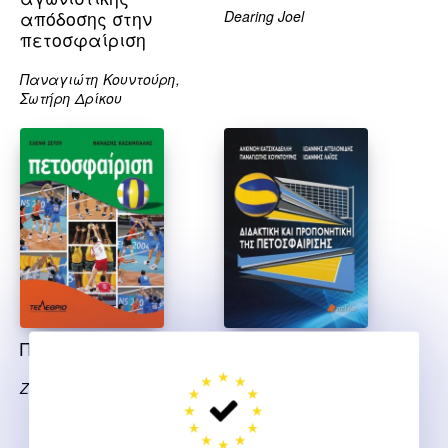
απόδοσης στην
Dearing Joel
πετοσφαίριση
Παναγιώτη Κουντούρη,
Σωτήρη Δρίκου
Πετοσφαίριση
Διδακτική και
προπονητική της
Ζέτου Ε., Κασάμπαλης Θ.
πετοσφαίρισης
Αγγελονίδης Ι.,