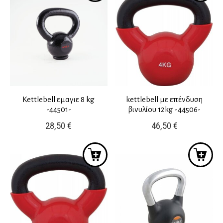
Kettlebell εμαγιε 8 kg
kettlebell με επένδυση
-44501-
βινυλίου 12kg -44506-
28,50
€
46,50
€