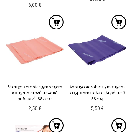
6,00
€
λάστιχο aerobic 1,5m x 15cm
λάστιχο aerobic 1,5m x 15cm
x 0,15mm πολύ μαλακό
x 0,40mm πολύ σκληρό μωβ
ροδακινί -88200-
-88204-
2,50
€
5,50
€