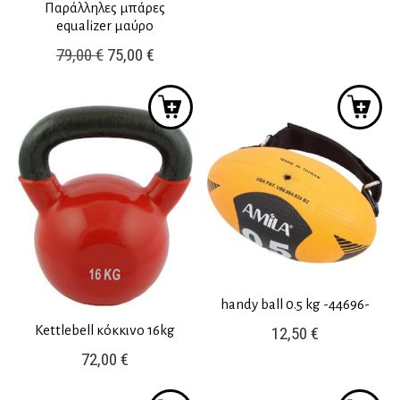
Παράλληλες μπάρες
equalizer μαύρο
Original
Current
79,00
€
75,00
€
price
price
was:
is:
79,00 €.
75,00 €.
handy ball 0.5 kg -44696-
Kettlebell κόκκινο 16kg
12,50
€
72,00
€