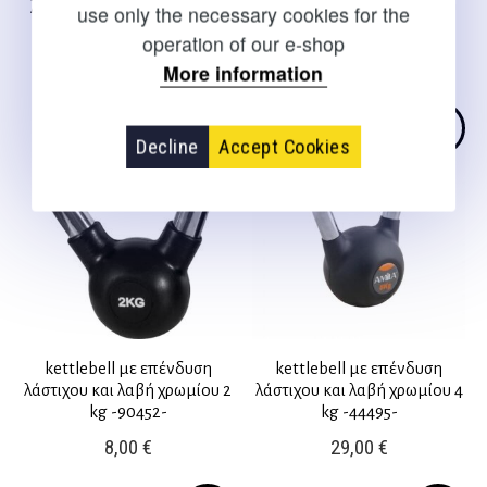
λάστιχου και λαβή χρωμίου
λάστιχου και λαβή χρωμίου
use only the necessary cookies for the
10 kg -90456-
12 kg -44497-
operation of our e-shop
39,50
€
62,50
€
More information
Decline
Accept Cookies
kettlebell με επένδυση
kettlebell με επένδυση
λάστιχου και λαβή χρωμίου 2
λάστιχου και λαβή χρωμίου 4
kg -90452-
kg -44495-
8,00
€
29,00
€