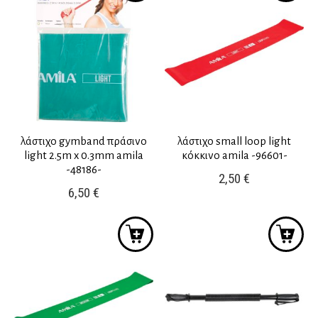
λάστιχο gymband πράσινο
λάστιχο small loop light
light 2.5m x 0.3mm amila
κόκκινο amila -96601-
-48186-
2,50
€
6,50
€