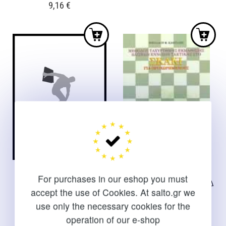
9,16
€
was:
is:
14,51 €.
13,06 €.
ΣΚΑΚΙ ΓΙΑ ΑΡΧΑΡΙΟΥΣ ΚΑΙ
ΣΚΑΚΙ ΓΙΑ
For purchases in our eshop you must
ΠΡΟΧΩΡΗΜΕΝΟΥΣ
ΠΡΟΧΩΡΗΜΕΝΟΥΣΜΕΘΟΔ
accept the use of Cookies. At salto.gr we
ΟΣ ΤΑΧΥΡΥΘΜΗΣ
Καμπάνης Ν.
ΕΚΜΑΘΗΣΗΣ ΒΑΣΙΚΩΝ
use only the necessary cookies for the
ΕΝΝΟΙΩΝ ΤΑΚΤΙΚΗΣ
operation of our e-shop
8,32
€