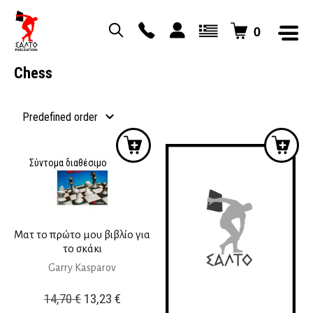
0
Chess
Σύντομα διαθέσιμο
Ματ το πρώτο μου βιβλίο για
το σκάκι
Garry Kasparov
Original
Current
14,70
€
13,23
€