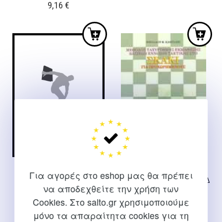
9,16
€
was:
τιμή
14,51 €.
είναι:
13,06 €.
ΣΚΑΚΙ ΓΙΑ ΑΡΧΑΡΙΟΥΣ ΚΑΙ
ΣΚΑΚΙ ΓΙΑ
Για αγορές στο eshop μας θα πρέπει
ΠΡΟΧΩΡΗΜΕΝΟΥΣ
ΠΡΟΧΩΡΗΜΕΝΟΥΣΜΕΘΟΔ
να αποδεχθείτε την χρήση των
ΟΣ ΤΑΧΥΡΥΘΜΗΣ
Καμπάνης Ν.
Cookies. Στο salto.gr χρησιμοποιούμε
ΕΚΜΑΘΗΣΗΣ ΒΑΣΙΚΩΝ
ΕΝΝΟΙΩΝ ΤΑΚΤΙΚΗΣ
μόνο τα απαραίτητα cookies για τη
8,32
€