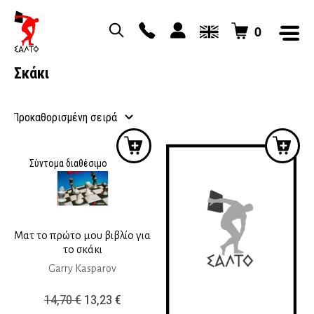
0
Σκάκι
Σύντομα διαθέσιμο
Ματ το πρώτο μου βιβλίο για
το σκάκι
Garry Kasparov
Original
Η
14,70
€
13,23
€