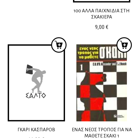
price
τρέχουσα
was:
τιμή
100 ΑΛΛΑ ΠΑΙΧΝΙΔΙΑ ΣΤΗ
ΣΚΑΚΙΕΡΑ
14,70 €.
είναι:
9,00
€
13,23 €.
ΓΚΑΡΙ ΚΑΣΠΑΡΟΒ
ΕΝΑΣ ΝΕΟΣ ΤΡΟΠΟΣ ΓΙΑ ΝΑ
ΜΑΘΕΤΕ ΣΚΑΚΙ 1