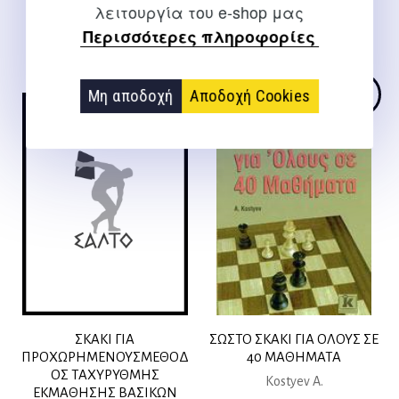
Καμπάνης Ν.
λειτουργία του e-shop μας
Περισσότερες πληροφορίες
9,36
€
Μη αποδοχή
Αποδοχή Cookies
Σύντομα διαθέσιμο
ΣΚΑΚΙ ΓΙΑ
ΣΩΣΤΟ ΣΚΑΚΙ ΓΙΑ ΟΛΟΥΣ ΣΕ
ΠΡΟΧΩΡΗΜΕΝΟΥΣΜΕΘΟΔ
40 ΜΑΘΗΜΑΤΑ
ΟΣ ΤΑΧΥΡΥΘΜΗΣ
Kostyev A.
ΕΚΜΑΘΗΣΗΣ ΒΑΣΙΚΩΝ