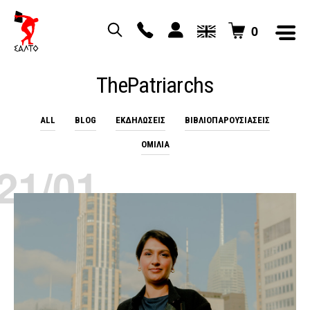
0
ThePatriarchs
ALL
BLOG
EΚΔΗΛΏΣΕΙΣ
ΒΙΒΛΙΟΠΑΡΟΥΣΙΆΣΕΙΣ
ΟΜΙΛΊΑ
21/01