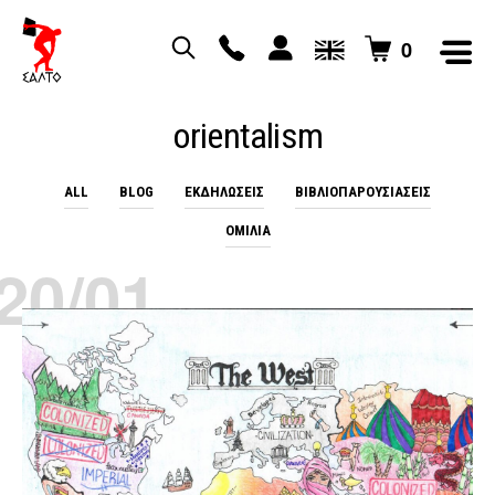
0
orientalism
ALL
BLOG
EΚΔΗΛΏΣΕΙΣ
ΒΙΒΛΙΟΠΑΡΟΥΣΙΆΣΕΙΣ
ΟΜΙΛΊΑ
20/01