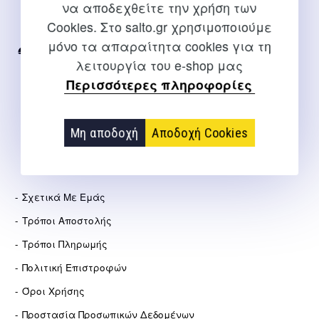
να αποδεχθείτε την χρήση των
Για διευκρινίσεις και υποστήριξη παραγγελιών μέσω του
Cookies. Στο salto.gr χρησιμοποιούμε
Internet
μόνο τα απαραίτητα cookies για τη
2310 267108
λειτουργία του e-shop μας
Περισσότερες πληροφορίες
info@salto.gr
Αγγελάκη 21, Θεσσαλονίκη
Μη αποδοχή
Αποδοχή Cookies
ΕΤΑΙΡΕΊΑ
Σχετικά Με Εμάς
Τρόποι Αποστολής
Τρόποι Πληρωμής
Πολιτική Επιστροφών
Όροι Χρήσης
Προστασία Προσωπικών Δεδομένων