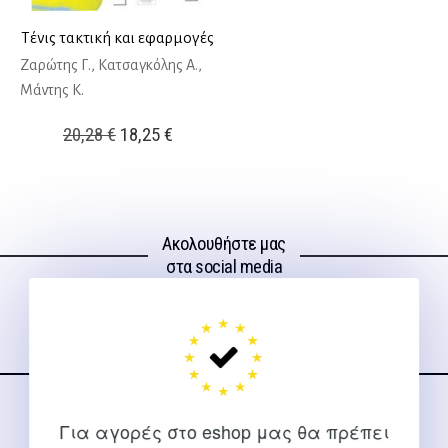
Τένις τακτική και εφαρμογές
Ζαρώτης Γ., Κατσαγκόλης Α.,
Μάντης Κ.
Original
Η
20,28
€
18,25
€
price
τρέχουσα
was:
τιμή
20,28 €.
είναι:
Ακολουθήστε μας
18,25 €.
στα social media
ΕΠΙΚΟΙΝΩΝΊΑ
Για αγορές στο eshop μας θα πρέπει