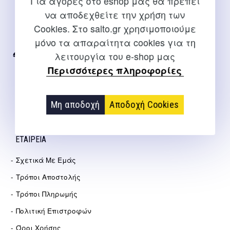
Για αγορές στο eshop μας θα πρέπει
ΕΠΙΚΟΙΝΩΝΊΑ
να αποδεχθείτε την χρήση των
Cookies. Στο salto.gr χρησιμοποιούμε
Για διευκρινίσεις και υποστήριξη παραγγελιών μέσω του
Internet
μόνο τα απαραίτητα cookies για τη
λειτουργία του e-shop μας
2310 267108
Περισσότερες πληροφορίες
info@salto.gr
Αγγελάκη 21, Θεσσαλονίκη
Μη αποδοχή
Αποδοχή Cookies
ΕΤΑΙΡΕΊΑ
Σχετικά Με Εμάς
Τρόποι Αποστολής
Τρόποι Πληρωμής
Πολιτική Επιστροφών
Όροι Χρήσης