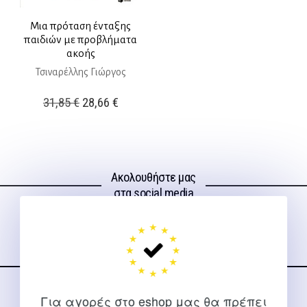
Μια πρόταση ένταξης
παιδιών με προβλήματα
ακοής
Τσιναρέλλης Γιώργος
Original
Η
31,85
€
28,66
€
price
τρέχουσα
was:
τιμή
31,85 €.
είναι:
Ακολουθήστε μας
28,66 €.
στα social media
Για αγορές στο eshop μας θα πρέπει
ΕΠΙΚΟΙΝΩΝΊΑ