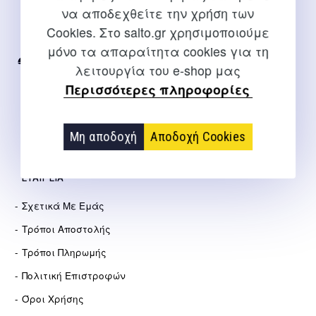
να αποδεχθείτε την χρήση των
Για διευκρινίσεις και υποστήριξη παραγγελιών μέσω του
Cookies. Στο salto.gr χρησιμοποιούμε
Internet
μόνο τα απαραίτητα cookies για τη
2310 267108
λειτουργία του e-shop μας
Περισσότερες πληροφορίες
info@salto.gr
Αγγελάκη 21, Θεσσαλονίκη
Μη αποδοχή
Αποδοχή Cookies
ΕΤΑΙΡΕΊΑ
Σχετικά Με Εμάς
Τρόποι Αποστολής
Τρόποι Πληρωμής
Πολιτική Επιστροφών
Όροι Χρήσης