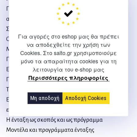
Γλώσσα και νοητική ανάπτυξη των παιδιών με
ακουστική μειονεξία
Σχολείο και άτομα με ακουστική μειονεξία
Για αγορές στο eshop μας θα πρέπει
Οικογένεια και άτομα με ακουστική μειονεξία
να αποδεχθείτε την χρήση των
ΜΕΡΟΣ Β’ Ο ΘΕΣΜΟΣ ΤΗΣ ΕΝΤΑΞΗΣ
Cookies. Στο salto.gr χρησιμοποιούμε
ΠΡΟΣΕΓΓΙΣΗ ΤΗΣ ΒΑΣΙΚΗΣ ΜΕΤΑΒΛΗΤΗΣ ΤΗΣ
μόνο τα απαραίτητα cookies για τη
λειτουργία του e-shop μας
ΕΡΕΥΝΑΣ-ΕΝΝΟΙΟΛΟΓΙΚΕΣ ΔΙΑΣΑΦΗΝΙΣΕΙΣ,
Περισσότερες πληροφορίες
ΠΑΡΑΓΟΝΤΕΣ ΕΠΙΔΡΑΣΗΣ, ΔΙΕΘΝΗΣ ΕΜΠΕΙΡΙΑ
Τι είναι η ένταξη και η ενσωμάτωση
Μη αποδοχή
Αποδοχή Cookies
Εμφάνιση του θεσμού, αιτίες εμφάνισης και
εξέλιξη
Η ένταξη ως σκοπός και ως πρόγραμμα
Μοντέλα και προγράμματα ένταξης