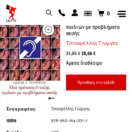
0
Μια πρόταση ένταξης
παιδιών με προβλήματα
ακοής
Τσιναρέλλης Γιώργος
Original
Η
31,85
€
28,66
€
price
τρέχουσα
Άμεσα διαθέσιμο
was:
τιμή
31,85 €.
είναι:
28,66 €.
Προσθήκη στο καλάθι
Συγγραφέας
Τσιναρέλλης Γιώργος
ISBN
978-960-164-201-7