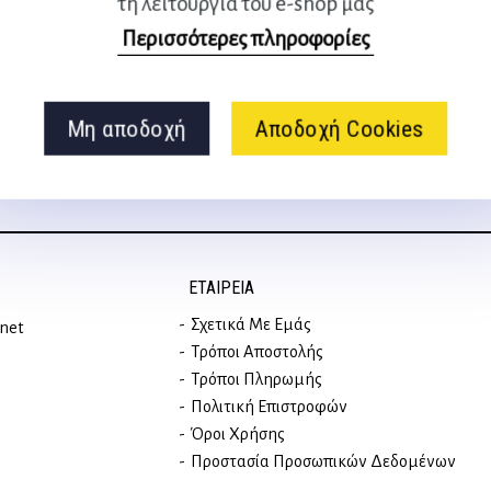
τη λειτουργία του e-shop μας
Ακολουθήστε μας
Περισσότερες πληροφορίες
στα social media
Μη αποδοχή
Αποδοχή Cookies
ΕΤΑΙΡΕΊΑ
Σχετικά Με Εμάς
rnet
Τρόποι Αποστολής
Τρόποι Πληρωμής
Πολιτική Επιστροφών
Όροι Χρήσης
Προστασία Προσωπικών Δεδομένων