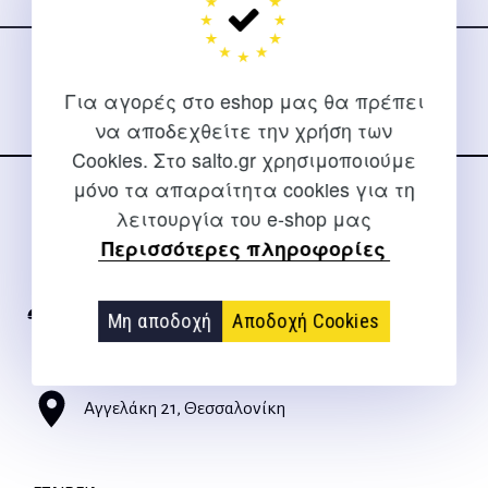
Ακολουθήστε μας
στα social media
Για αγορές στο eshop μας θα πρέπει
να αποδεχθείτε την χρήση των
Cookies. Στο salto.gr χρησιμοποιούμε
μόνο τα απαραίτητα cookies για τη
ΕΠΙΚΟΙΝΩΝΊΑ
λειτουργία του e-shop μας
Περισσότερες πληροφορίες
Για διευκρινίσεις και υποστήριξη παραγγελιών μέσω του
Internet
Μη αποδοχή
Αποδοχή Cookies
2310 267108
info@salto.gr
Αγγελάκη 21, Θεσσαλονίκη