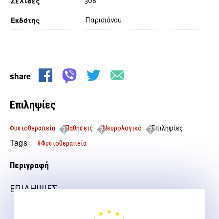
Σελίδες
308
Εκδότης
Παρισιάνου
share
Επιληψίες
Φυσιοθεραπεία
Παθήσεις
Νευρολογικό
Επιληψίες
Tags
#Φυσιοθεραπεία
Περιγραφή
ΕΠΙΛΗΨΙΕΣ