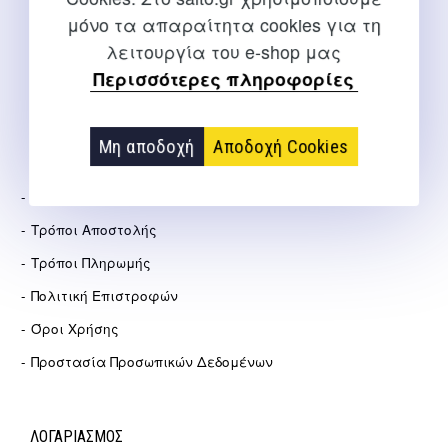
μόνο τα απαραίτητα cookies για τη
info@salto.gr
λειτουργία του e-shop μας
Περισσότερες πληροφορίες
Αγγελάκη 21, Θεσσαλονίκη
Μη αποδοχή
Αποδοχή Cookies
ΕΤΑΙΡΕΊΑ
Σχετικά Με Εμάς
Τρόποι Αποστολής
Τρόποι Πληρωμής
Πολιτική Επιστροφών
Όροι Χρήσης
Προστασία Προσωπικών Δεδομένων
ΛΟΓΑΡΙΑΣΜΟΣ