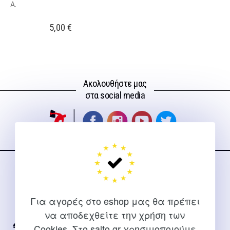
A.
5,00
€
Ακολουθήστε μας
στα social media
ΕΠΙΚΟΙΝΩΝΊΑ
Για διευκρινίσεις και υποστήριξη παραγγελιών μέσω του
Για αγορές στο eshop μας θα πρέπει
Internet
να αποδεχθείτε την χρήση των
Cookies. Στο salto.gr χρησιμοποιούμε
2310 267108