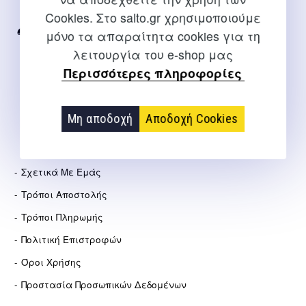
Internet
Cookies. Στο salto.gr χρησιμοποιούμε
μόνο τα απαραίτητα cookies για τη
2310 267108
λειτουργία του e-shop μας
info@salto.gr
Περισσότερες πληροφορίες
Αγγελάκη 21, Θεσσαλονίκη
Μη αποδοχή
Αποδοχή Cookies
ΕΤΑΙΡΕΊΑ
Σχετικά Με Εμάς
Τρόποι Αποστολής
Τρόποι Πληρωμής
Πολιτική Επιστροφών
Όροι Χρήσης
Προστασία Προσωπικών Δεδομένων