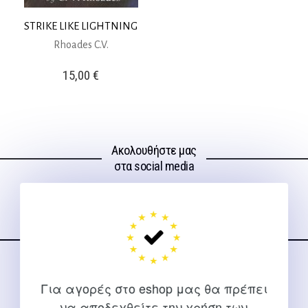
STRIKE LIKE LIGHTNING
Rhoades C.V.
15,00
€
Ακολουθήστε μας
στα social media
ΕΠΙΚΟΙΝΩΝΊΑ
Για αγορές στο eshop μας θα πρέπει
Για διευκρινίσεις και υποστήριξη παραγγελιών μέσω του
να αποδεχθείτε την χρήση των