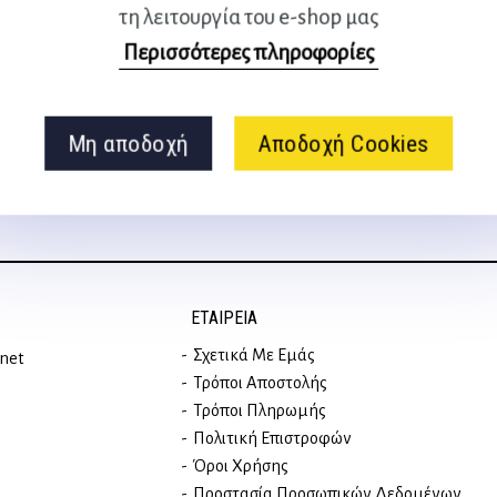
τη λειτουργία του e-shop μας
Ακολουθήστε μας
Περισσότερες πληροφορίες
στα social media
Μη αποδοχή
Αποδοχή Cookies
ΕΤΑΙΡΕΊΑ
Σχετικά Με Εμάς
rnet
Τρόποι Αποστολής
Τρόποι Πληρωμής
Πολιτική Επιστροφών
Όροι Χρήσης
Προστασία Προσωπικών Δεδομένων