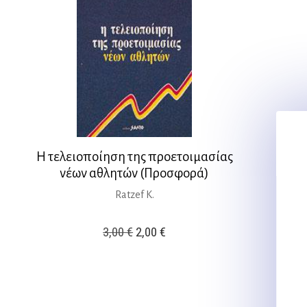
Η τελειοποίηση της προετοιμασίας
νέων αθλητών (Προσφορά)
Ratzef K.
Original
Η
3,00
€
2,00
€
price
τρέχουσα
was:
τιμή
3,00 €.
είναι: