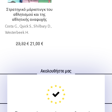
Στρατηγικό μάρκετινγκ του
αθλητισμού και της
αθλητικής αναψυχής
Costa G., Quick S., Shilbury D.,
Westerbeek H.
Original
Η
23,32
€
21,00
€
price
τρέχουσα
was:
τιμή
23,32 €.
είναι:
Ακολουθήστε μας
21,00 €.
στα social media