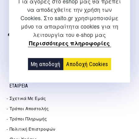
Για αγορές στο eshop μας θα πρέπει
ΕΠΙΚΟΙΝΩΝΊΑ
να αποδεχθείτε την χρήση των
Cookies. Στο salto.gr χρησιμοποιούμε
Για διευκρινίσεις και υποστήριξη παραγγελιών μέσω του
μόνο τα απαραίτητα cookies για τη
Internet
λειτουργία του e-shop μας
2310 267108
Περισσότερες πληροφορίες
info@salto.gr
Αγγελάκη 21, Θεσσαλονίκη
Μη αποδοχή
Αποδοχή Cookies
ΕΤΑΙΡΕΊΑ
Σχετικά Με Εμάς
Τρόποι Αποστολής
Τρόποι Πληρωμής
Πολιτική Επιστροφών