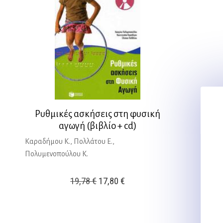
Ρυθμικές ασκήσεις στη φυσική
αγωγή (βιβλίο + cd)
Καραδήμου Κ., Πολλάτου Ε.,
Πολυμενοπούλου Κ.
Original
Η
19,78
€
17,80
€
price
τρέχουσα
was:
τιμή
19,78 €.
είναι: