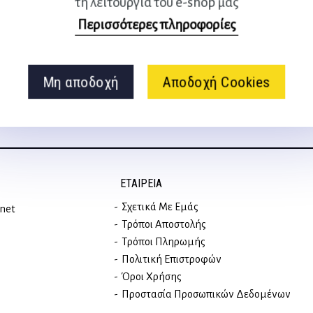
τη λειτουργία του e-shop μας
Ακολουθήστε μας
Περισσότερες πληροφορίες
στα social media
Μη αποδοχή
Αποδοχή Cookies
ΕΤΑΙΡΕΊΑ
Σχετικά Με Εμάς
rnet
Τρόποι Αποστολής
Τρόποι Πληρωμής
Πολιτική Επιστροφών
Όροι Χρήσης
Προστασία Προσωπικών Δεδομένων