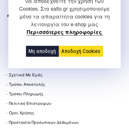
να αποδεχθείτε την χρήση των
Internet
Cookies. Στο salto.gr χρησιμοποιούμε
μόνο τα απαραίτητα cookies για τη
2310 267108
λειτουργία του e-shop μας
info@salto.gr
Περισσότερες πληροφορίες
Αγγελάκη 21, Θεσσαλονίκη
Μη αποδοχή
Αποδοχή Cookies
ΕΤΑΙΡΕΊΑ
Σχετικά Με Εμάς
Τρόποι Αποστολής
Τρόποι Πληρωμής
Πολιτική Επιστροφών
Όροι Χρήσης
Προστασία Προσωπικών Δεδομένων